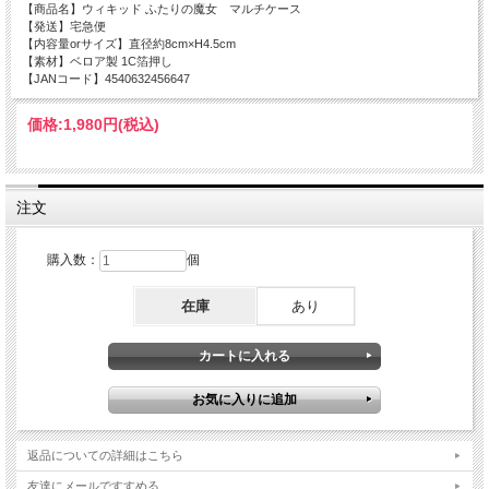
【商品名】ウィキッド ふたりの魔女 マルチケース
【発送】宅急便
【内容量orサイズ】直径約8cm×H4.5cm
【素材】ベロア製 1C箔押し
【JANコード】4540632456647
価格:
1,980円
(税込)
注文
購入数：
個
在庫
あり
返品についての詳細はこちら
友達にメールですすめる