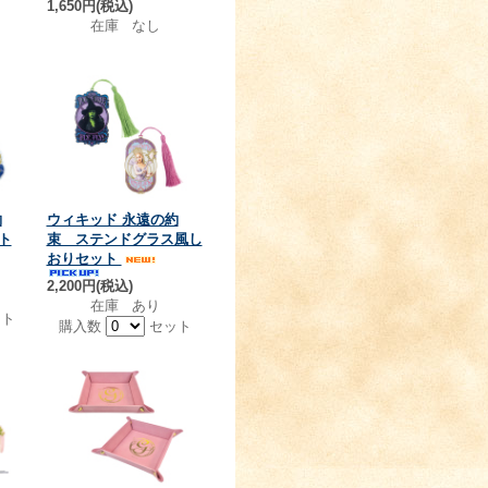
1,650円(税込)
在庫 なし
約
ウィキッド 永遠の約
ト
束 ステンドグラス風し
おりセット
2,200円(税込)
在庫 あり
ト
購入数
セット