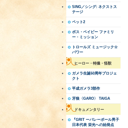
SING／シング: ネクストス
テージ
ペット2
ボス・ベイビー ファミリ
ー・ミッション
トロールズ ミュージック☆
パワー
ヒーロー・特撮・怪獣
ガメラ生誕60周年プロジェ
クト
平成ガメラ3部作
牙狼〈GARO〉 TAIGA
ドキュメンタリー
『GRIT ーバレーボール男子
日本代表 栄光への始発点