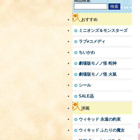
商品検索
おすすめ
ミニオンズ＆モンスターズ
ラブ≠コメディ
ちいかわ
劇場版モノノ怪 蛇神
劇場版モノノ怪 火鼠
シール
SALE品
洋画
ウィキッド 永遠の約束
ウィキッド ふたりの魔女