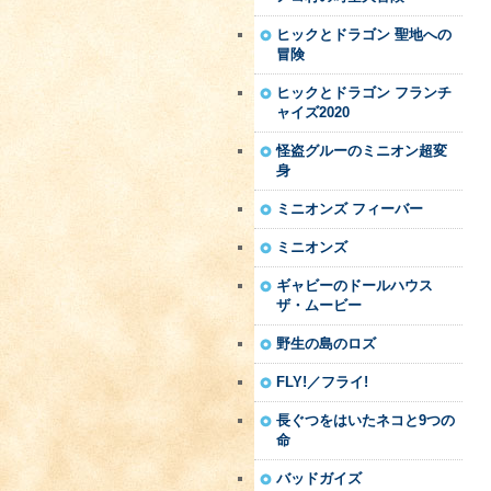
ヒックとドラゴン 聖地への
冒険
ヒックとドラゴン フランチ
ャイズ2020
怪盗グルーのミニオン超変
身
ミニオンズ フィーバー
ミニオンズ
ギャビーのドールハウス
ザ・ムービー
野生の島のロズ
FLY!／フライ!
長ぐつをはいたネコと9つの
命
バッドガイズ