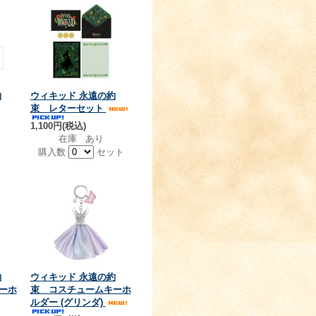
約
ウィキッド 永遠の約
束 レターセット
1,100円(税込)
在庫 あり
購入数
セット
約
ウィキッド 永遠の約
ーホ
束 コスチュームキーホ
ルダー (グリンダ)