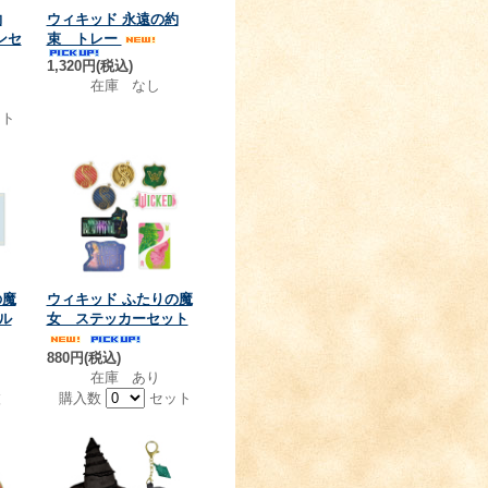
約
ウィキッド 永遠の約
ンセ
束 トレー
1,320円(税込)
在庫 なし
ト
の魔
ウィキッド ふたりの魔
ル
女 ステッカーセット
880円(税込)
在庫 あり
枚
購入数
セット