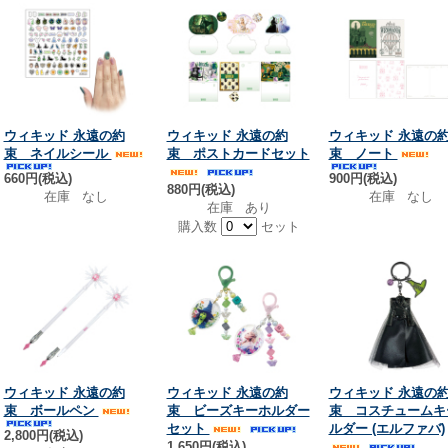
ウィキッド 永遠の約
ウィキッド 永遠の約
ウィキッド 永遠の
束 ネイルシール
束 ポストカードセット
束 ノート
660円(税込)
900円(税込)
880円(税込)
在庫 なし
在庫 なし
在庫 あり
購入数
セット
ウィキッド 永遠の約
ウィキッド 永遠の約
ウィキッド 永遠の
束 ボールペン
束 ビーズキーホルダー
束 コスチュームキ
セット
ルダー (エルファバ)
2,800円(税込)
1,650円(税込)