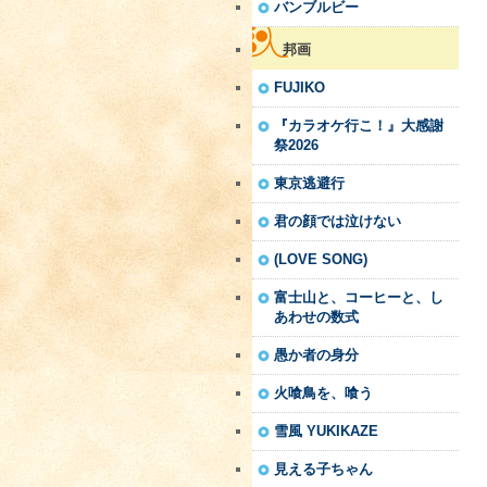
バンブルビー
邦画
FUJIKO
『カラオケ行こ！』大感謝
祭2026
東京逃避行
君の顔では泣けない
(LOVE SONG)
富士山と、コーヒーと、し
あわせの数式
愚か者の身分
火喰鳥を、喰う
雪風 YUKIKAZE
見える子ちゃん