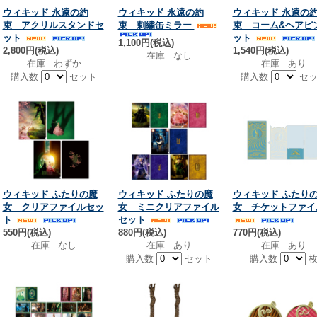
ウィキッド 永遠の約
ウィキッド 永遠の約
ウィキッド 永遠の
束 アクリルスタンドセ
束 刺繍缶ミラー
束 コーム&ヘアピ
ット
ット
1,100円(税込)
2,800円(税込)
1,540円(税込)
在庫 なし
在庫 わずか
在庫 あり
購入数
セット
購入数
セッ
ウィキッド ふたりの魔
ウィキッド ふたりの魔
ウィキッド ふたり
女 クリアファイルセッ
女 ミニクリアファイル
女 チケットファイ
ト
セット
550円(税込)
880円(税込)
770円(税込)
在庫 なし
在庫 あり
在庫 あり
購入数
セット
購入数