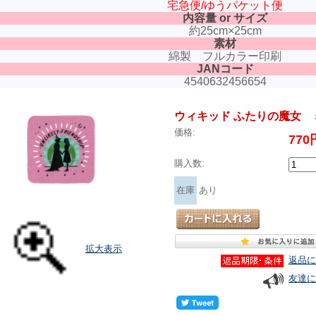
宅急便/ゆうパケット便
内容量 or サイズ
約25cm×25cm
素材
綿製 フルカラー印刷
JANコード
4540632456654
ウィキッド ふたりの魔女 
価格:
77
購入数:
在庫
あり
拡大表示
返品に
友達に