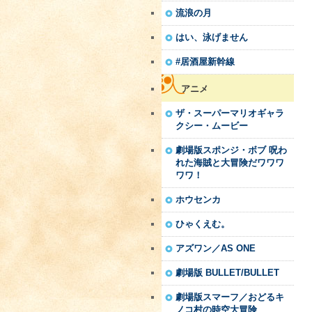
流浪の月
はい、泳げません
#居酒屋新幹線
アニメ
ザ・スーパーマリオギャラ
クシー・ムービー
劇場版スポンジ・ボブ 呪わ
れた海賊と大冒険だワワワ
ワワ！
ホウセンカ
ひゃくえむ。
アズワン／AS ONE
劇場版 BULLET/BULLET
劇場版スマーフ／おどるキ
ノコ村の時空大冒険