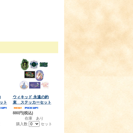
約
ウィキッド 永遠の約
ット
束 ステッカーセット
880円(税込)
在庫 あり
枚
購入数
セット