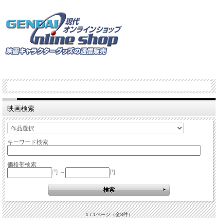
映画検索
キーワード検索
価格帯検索
円 ～
円
1 / 1ページ
（全8件）