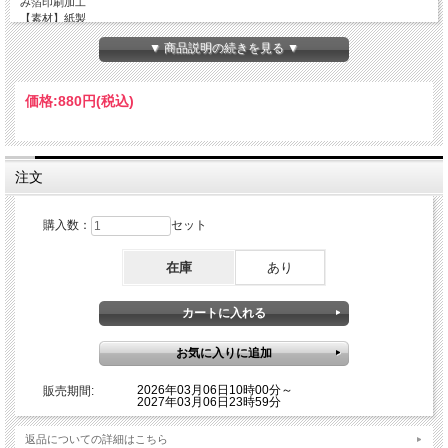
み箔印刷加工
【素材】紙製
【JANコード】4540632526562
▼ 商品説明の続きを見る ▼
価格:
880円
(税込)
注文
購入数：
セット
在庫
あり
2026年03月06日10時00分～
販売期間:
2027年03月06日23時59分
返品についての詳細はこちら