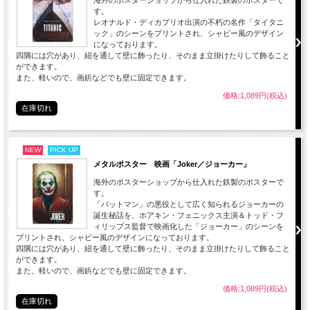
す。
レオナルド・ディカプリオ出演の不朽の名作「タイタニ
ック」のシーンをプリントされ、シャビー風のデザイン
になっております。
四隅には穴があり、紐を通して壁に飾ったり、そのまま立掛けたりして飾ること
ができます。
また、軽いので、画鋲などでも壁に固定できます。
価格:1,089円(税込)
在庫切れ
NEW
PICK UP
メタルポスター 映画「Joker／ジョーカー」
海外のポスターショップから仕入れた鉄製のポスターで
す。
「バットマン」の悪役として広く知られるジョーカーの
誕生秘話を、ホアキン・フェニックス主演＆トッド・フ
ィリップス監督で映画化した「ジョーカー」のシーンを
プリントされ、シャビー風のデザインになっております。
四隅には穴があり、紐を通して壁に飾ったり、そのまま立掛けたりして飾ること
ができます。
また、軽いので、画鋲などでも壁に固定できます。
価格:1,089円(税込)
在庫切れ