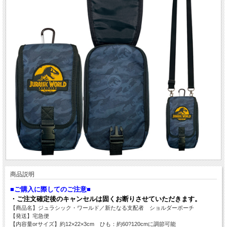
商品説明
■ご購入に際してのご注意■
・ご注文確定後のキャンセルは固くお断りさせていただきます。
【商品名】ジュラシック・ワールド／新たなる支配者 ショルダーポーチ
【発送】宅急便
【内容量orサイズ】約12×22×3cm ひも：約60?120cmに調節可能