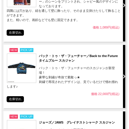
ー」のシーンをプリントされ、シャビー風のデザインに
なっております。
四隅には穴があり、紐を通して壁に飾ったり、そのまま立掛けたりして飾ること
ができます。
また、軽いので、画鋲などでも壁に固定できます。
価格:1,089円(税込)
在庫切れ
NEW
PICK UP
バック・トゥ・ザ・フューチャー／Back to the Future
タイムブルー スカジャン
バック・トゥ・ザ・フューチャーのスカジャンが新登
場！
豪華な刺繍が奇抜で素敵っ★
刺繍で再現されたデザインは、見ているだけで惚れ惚れ
します♪
価格:22,000円(税込)
在庫切れ
NEW
PICK UP
ジョーズ／JAWS グレイテストシャーク スカジャン