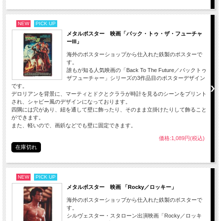
NEW
PICK UP
メタルポスター 映画「バック・トゥ・ザ・フューチャ
ーIII」
海外のポスターショップから仕入れた鉄製のポスターで
す。
誰もが知る人気映画の「Back To The Future／バックトゥ
ザフューチャー」シリーズの3作品目のポスターデザイン
です。
デロリアンを背景に、マーティとドクとクララが時計を見るのシーンをプリント
され、シャビー風のデザインになっております。
四隅には穴があり、紐を通して壁に飾ったり、そのまま立掛けたりして飾ること
ができます。
また、軽いので、画鋲などでも壁に固定できます。
価格:1,089円(税込)
在庫切れ
NEW
PICK UP
メタルポスター 映画 「Rocky／ロッキー」
海外のポスターショップから仕入れた鉄製のポスターで
す。
シルヴェスター・スタローン出演映画「Rocky／ロッキ