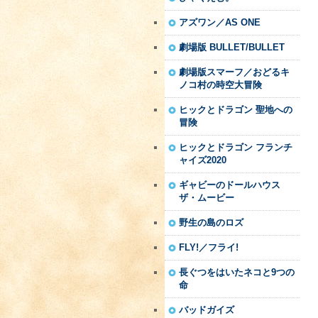
アズワン／AS ONE
劇場版 BULLET/BULLET
劇場版スマーフ／おどるキ
ノコ村の時空大冒険
ヒックとドラゴン 聖地への
冒険
ヒックとドラゴン フランチ
ャイズ2020
ギャビーのドールハウス
ザ・ムービー
野生の島のロズ
FLY!／フライ!
長ぐつをはいたネコと9つの
命
バッドガイズ