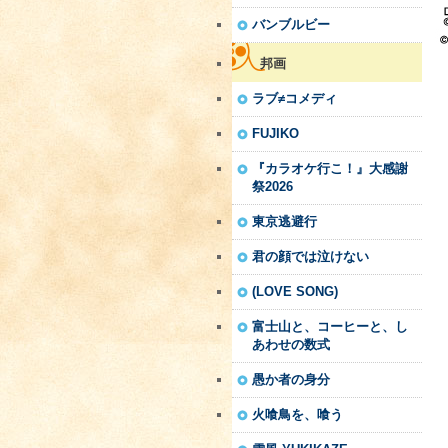
バンブルビー
邦画
ラブ≠コメディ
FUJIKO
『カラオケ行こ！』大感謝
祭2026
東京逃避行
君の顔では泣けない
(LOVE SONG)
富士山と、コーヒーと、し
あわせの数式
愚か者の身分
火喰鳥を、喰う