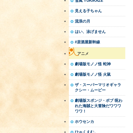
雪風 YUKIKAZE
見える子ちゃん
流浪の月
はい、泳げません
#居酒屋新幹線
アニメ
劇場版モノノ怪 蛇神
劇場版モノノ怪 火鼠
ザ・スーパーマリオギャラ
クシー・ムービー
劇場版スポンジ・ボブ 呪わ
れた海賊と大冒険だワワワ
ワワ！
ホウセンカ
ひゃくえむ。