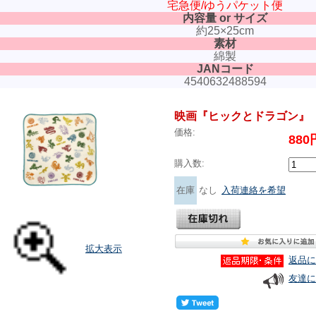
宅急便/ゆうパケット便
内容量 or サイズ
約25×25cm
素材
綿製
JANコード
4540632488594
映画『ヒックとドラゴン』
価格:
88
購入数:
在庫
なし
入荷連絡を希望
拡大表示
返品に
友達に