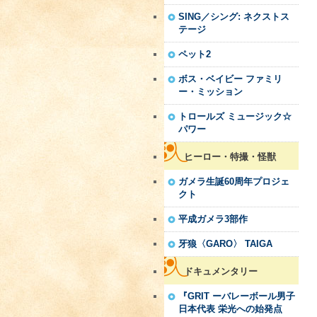
SING／シング: ネクストス
テージ
ペット2
ボス・ベイビー ファミリ
ー・ミッション
トロールズ ミュージック☆
パワー
ヒーロー・特撮・怪獣
ガメラ生誕60周年プロジェ
クト
平成ガメラ3部作
牙狼〈GARO〉 TAIGA
ドキュメンタリー
『GRIT ーバレーボール男子
日本代表 栄光への始発点