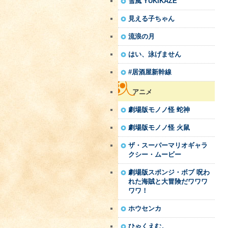
雪風 YUKIKAZE
見える子ちゃん
流浪の月
はい、泳げません
#居酒屋新幹線
アニメ
劇場版モノノ怪 蛇神
劇場版モノノ怪 火鼠
ザ・スーパーマリオギャラ
クシー・ムービー
劇場版スポンジ・ボブ 呪わ
れた海賊と大冒険だワワワ
ワワ！
ホウセンカ
ひゃくえむ。