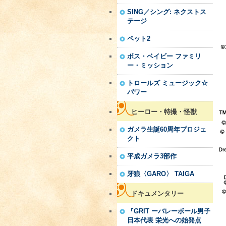
SING／シング: ネクストス
テージ
ペット2
ボス・ベイビー ファミリ
ー・ミッション
トロールズ ミュージック☆
パワー
ヒーロー・特撮・怪獣
ガメラ生誕60周年プロジェ
クト
平成ガメラ3部作
牙狼〈GARO〉 TAIGA
ドキュメンタリー
『GRIT ーバレーボール男子
日本代表 栄光への始発点