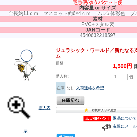
宅急便/ゆうパケット便
内容量 or サイズ
全長約11ｃｍ マスコット約6×4ｃｍ フル立体彩色 ブ
素材
PVC+メタル製
JANコード
4540632218597
ジュラシック・ワールド／新たなる
ム
価格:
1,500円
(
購入数:
個
在庫
なし
入荷連絡を希望
拡大表
返品について
友達にメール
示