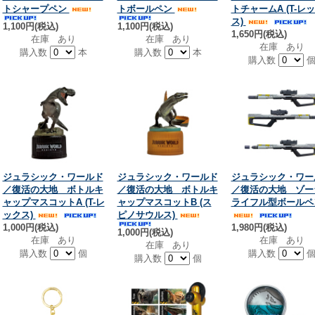
トシャープペン
トボールペン
トチャームA (T-レ
ス)
1,100円(税込)
1,100円(税込)
1,650円(税込)
在庫 あり
在庫 あり
在庫 あり
購入数
本
購入数
本
購入数
ジュラシック・ワールド
ジュラシック・ワールド
ジュラシック・ワー
／復活の大地 ボトルキ
／復活の大地 ボトルキ
／復活の大地 ゾー
ャップマスコットA (T-レ
ャップマスコットB (ス
ライフル型ボールペ
ックス)
ピノサウルス)
1,000円(税込)
1,980円(税込)
1,000円(税込)
在庫 あり
在庫 あり
在庫 あり
購入数
個
購入数
購入数
個