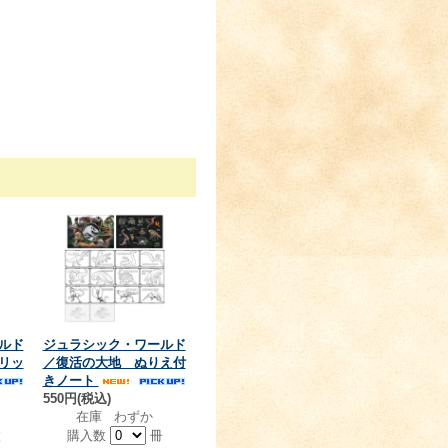
ルド
ジュラシック・ワールド
リッ
／復活の大地 ぬりえ付
きノート
550円(税込)
在庫 わずか
枚
購入数
冊