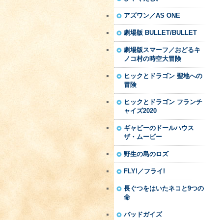
アズワン／AS ONE
劇場版 BULLET/BULLET
劇場版スマーフ／おどるキ
ノコ村の時空大冒険
ヒックとドラゴン 聖地への
冒険
ヒックとドラゴン フランチ
ャイズ2020
ギャビーのドールハウス
ザ・ムービー
野生の島のロズ
FLY!／フライ!
長ぐつをはいたネコと9つの
命
バッドガイズ