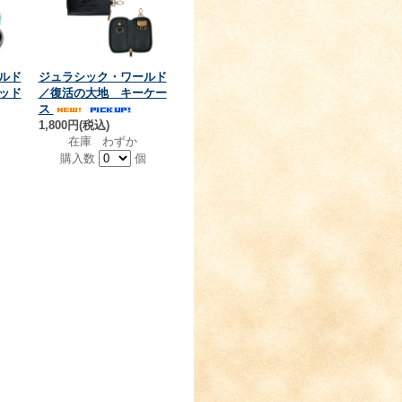
ルド
ジュラシック・ワールド
ッド
／復活の大地 キーケー
ス
1,800円(税込)
在庫 わずか
購入数
個