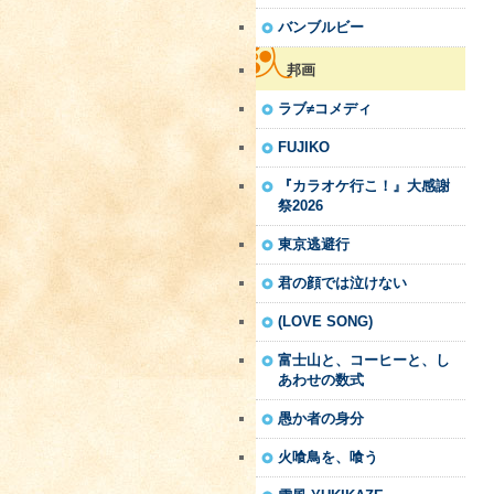
バンブルビー
邦画
ラブ≠コメディ
FUJIKO
『カラオケ行こ！』大感謝
祭2026
東京逃避行
君の顔では泣けない
(LOVE SONG)
富士山と、コーヒーと、し
あわせの数式
愚か者の身分
火喰鳥を、喰う