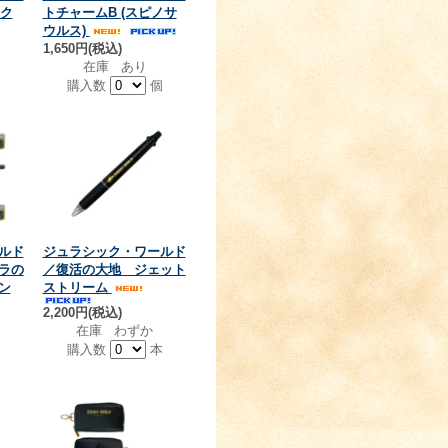
ック
トチャームB (スピノサ
ウルス)
1,650円(税込)
在庫 あり
個
購入数
個
ルド
ジュラシック・ワールド
ラの
／復活の大地 ジェット
ン
ストリーム
2,200円(税込)
在庫 わずか
購入数
本
個