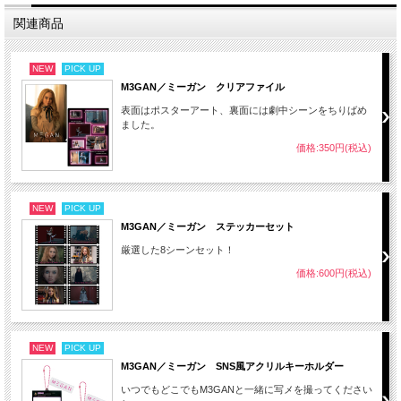
関連商品
NEW
PICK UP
M3GAN／ミーガン クリアファイル
表面はポスターアート、裏面には劇中シーンをちりばめ
ました。
価格:350円(税込)
NEW
PICK UP
M3GAN／ミーガン ステッカーセット
厳選した8シーンセット！
価格:600円(税込)
NEW
PICK UP
M3GAN／ミーガン SNS風アクリルキーホルダー
いつでもどこでもM3GANと一緒に写メを撮ってください