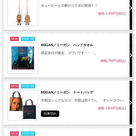
キューピーとの夢のコラボが実現！！
価格:1,400円(税込)
NEW
PICK UP
M3GAN／ミーガン ハンドタオル
四足歩行の彼女、コワいです・・・。
価格:700円(税込)
NEW
PICK UP
M3GAN／ミーガン トートバッグ
片面はシックなロゴ、片面は顔ド?ン。 オシャコワい。
価格:1,800円(税込)
在庫切れ
NEW
PICK UP