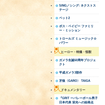
SING／シング: ネクストス
テージ
ペット2
ボス・ベイビー ファミリ
ー・ミッション
トロールズ ミュージック☆
パワー
ヒーロー・特撮・怪獣
ガメラ生誕60周年プロジェ
クト
平成ガメラ3部作
牙狼〈GARO〉 TAIGA
ドキュメンタリー
『GRIT ーバレーボール男子
日本代表 栄光への始発点