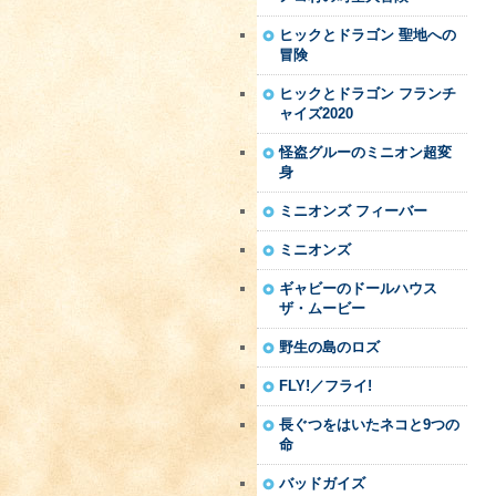
ヒックとドラゴン 聖地への
冒険
ヒックとドラゴン フランチ
ャイズ2020
怪盗グルーのミニオン超変
身
ミニオンズ フィーバー
ミニオンズ
ギャビーのドールハウス
ザ・ムービー
野生の島のロズ
FLY!／フライ!
長ぐつをはいたネコと9つの
命
バッドガイズ