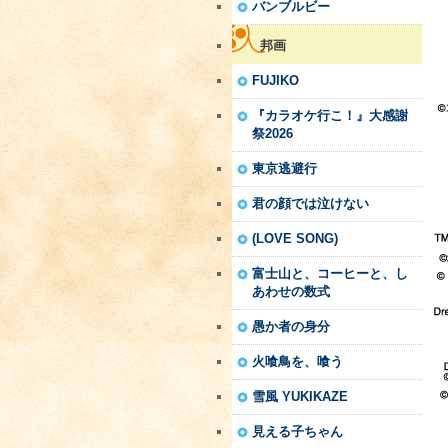
バンブルビー
邦画
FUJIKO
『カラオケ行こ！』大感謝
祭2026
東京逃避行
君の顔では泣けない
(LOVE SONG)
富士山と、コーヒーと、し
あわせの数式
愚か者の身分
火喰鳥を、喰う
雪風 YUKIKAZE
見える子ちゃん