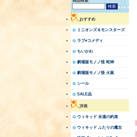
商品検索
おすすめ
ミニオンズ＆モンスターズ
ラブ≠コメディ
ちいかわ
劇場版モノノ怪 蛇神
劇場版モノノ怪 火鼠
シール
SALE品
洋画
ウィキッド 永遠の約束
ウィキッド ふたりの魔女