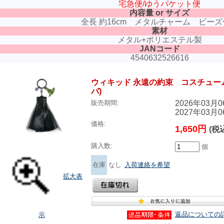
宅急便/ゆうパケット便
内容量 or サイズ
全長 約16cm メタルチャーム ビーズ
素材
メタル+ポリエステル製
JANコード
4540632526616
ウィキッド 永遠の約束 コスチュー
バ)
2026年03月
販売期間:
2027年03月
価格:
1,650円
(税
購入数:
個
在庫
なし
入荷連絡を希望
拡大表
返品についての
示