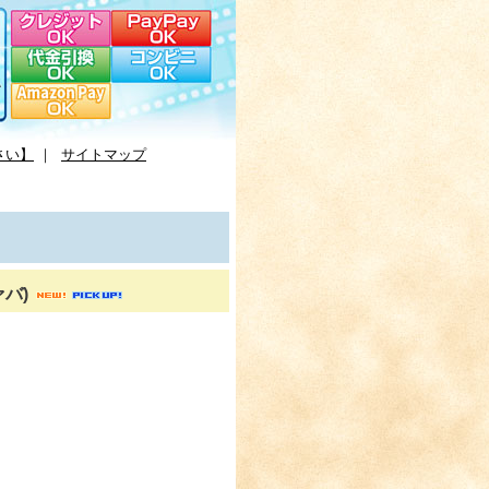
さい】
｜
サイトマップ
ァバ)
。