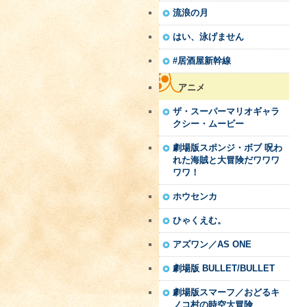
流浪の月
はい、泳げません
#居酒屋新幹線
アニメ
ザ・スーパーマリオギャラ
クシー・ムービー
劇場版スポンジ・ボブ 呪わ
れた海賊と大冒険だワワワ
ワワ！
ホウセンカ
ひゃくえむ。
アズワン／AS ONE
劇場版 BULLET/BULLET
劇場版スマーフ／おどるキ
ノコ村の時空大冒険