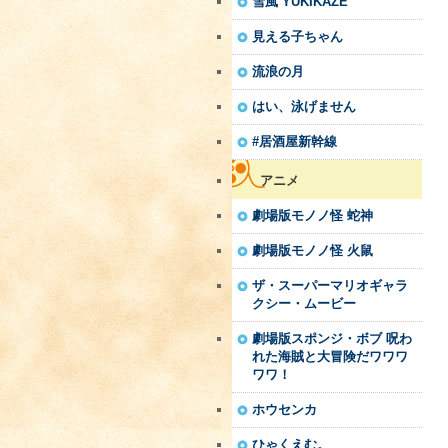
雪風 YUKIKAZE
見える子ちゃん
流浪の月
はい、泳げません
#居酒屋新幹線
アニメ
劇場版モノノ怪 蛇神
劇場版モノノ怪 火鼠
ザ・スーパーマリオギャラ
クシー・ムービー
劇場版スポンジ・ボブ 呪わ
れた海賊と大冒険だワワワ
ワワ！
ホウセンカ
ひゃくえむ。