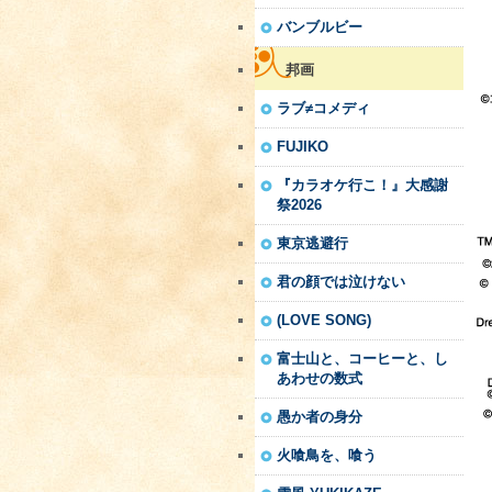
バンブルビー
邦画
ラブ≠コメディ
FUJIKO
『カラオケ行こ！』大感謝
祭2026
東京逃避行
君の顔では泣けない
(LOVE SONG)
富士山と、コーヒーと、し
あわせの数式
愚か者の身分
火喰鳥を、喰う