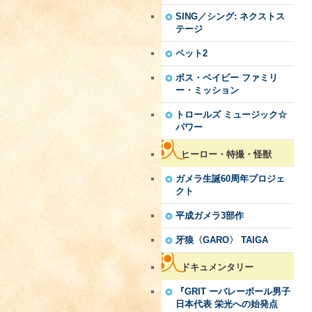
SING／シング: ネクストス
テージ
ペット2
ボス・ベイビー ファミリ
ー・ミッション
トロールズ ミュージック☆
パワー
ヒーロー・特撮・怪獣
ガメラ生誕60周年プロジェ
クト
平成ガメラ3部作
牙狼〈GARO〉 TAIGA
ドキュメンタリー
『GRIT ーバレーボール男子
日本代表 栄光への始発点