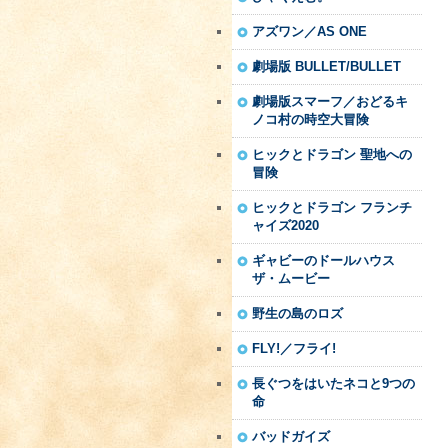
アズワン／AS ONE
劇場版 BULLET/BULLET
劇場版スマーフ／おどるキ
ノコ村の時空大冒険
ヒックとドラゴン 聖地への
冒険
ヒックとドラゴン フランチ
ャイズ2020
ギャビーのドールハウス
ザ・ムービー
野生の島のロズ
FLY!／フライ!
長ぐつをはいたネコと9つの
命
バッドガイズ