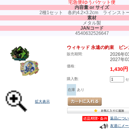
宅急便/ゆうパケット便
内容量 or サイズ
2種1セット 各約4.2×3.2cm ラインス
素材
メタル製
JANコード
4540632526647
ウィキッド 永遠の約束 ピン
2026年
販売期間:
2027年
価格:
1,430
購入数:
セ
在庫
あり
拡大表示
返品につい
友達にメー