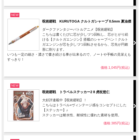
NEW
呪術廻戦 KURUTOGA クルトガシャープ 0.5mm 夏油傑
ダークファンタジーバトルアニメ【呪術廻戦】
こちらは書くたびに芯が少しづつ回転し、芯がとがり続
ける【クルトガエンジン】搭載のシャープペン！クルト
ガエンジンが芯を少しづつ回転させるから、芯先が円錐
形に削ります。
いつも一定の細さ・濃さで書き続ける事が出来るので、ノートや手帳の見栄えも
すっきり！
価格:1,045円(税込)
NEW
呪術廻戦 トラベルステッカー2 8 虎杖悠仁
大好評連載中【呪術廻戦】！
こちらはトラベル×ヴィンテージ感をコンセプトにした
【ステッカー】♪
ステッカーは耐水性、耐候性に優れた素材を使用。
価格:385円(税込)