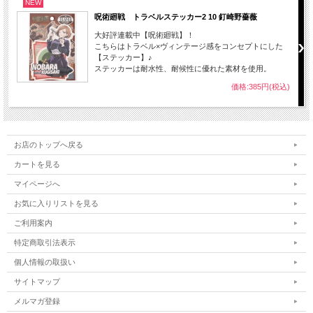
NEW
呪術廻戦 トラベルステッカー2 10 釘崎野薔薇
大好評連載中【呪術廻戦】！
こちらはトラベル×ヴィンテージ感をコンセプトにした
【ステッカー】♪
ステッカーは耐水性、耐候性に優れた素材を使用。
価格:385円(税込)
お店のトップへ戻る
カートを見る
マイページへ
お気に入りリストを見る
ご利用案内
特定商取引法表示
個人情報の取扱い
サイトマップ
メルマガ登録