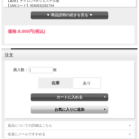
【素材】ナイロン+ポリエステル製
【JANコード】4540632281744
▼ 商品説明の続きを見る ▼
価格:
8,000円
(税込)
注文
購入数：
枚
在庫
あり
返品についての詳細はこちら
友達にメールですすめる