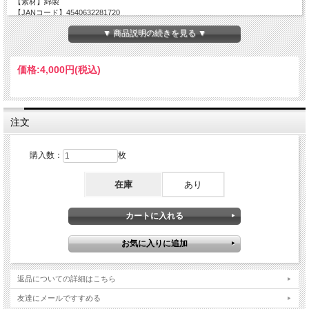
【素材】綿製
【JANコード】4540632281720
▼ 商品説明の続きを見る ▼
価格:
4,000円
(税込)
注文
購入数：
枚
在庫
あり
返品についての詳細はこちら
友達にメールですすめる