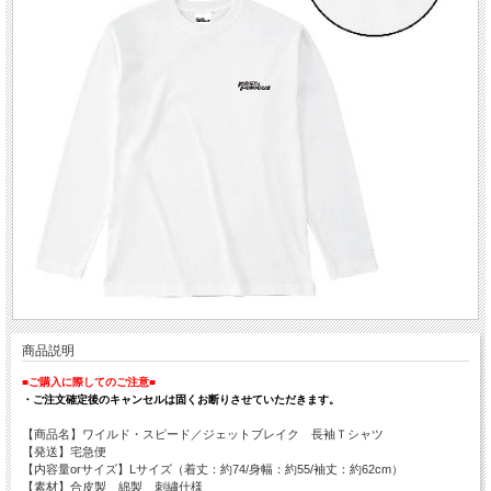
商品説明
■ご購入に際してのご注意■
・ご注文確定後のキャンセルは固くお断りさせていただきます。
【商品名】ワイルド・スピード／ジェットブレイク 長袖Ｔシャツ
【発送】宅急便
【内容量orサイズ】Lサイズ（着丈：約74/身幅：約55/袖丈：約62cm）
【素材】合皮製 綿製 刺繡仕様