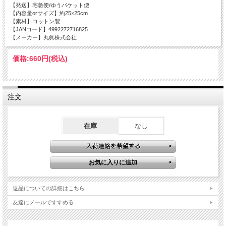
【発送】宅急便/ゆうパケット便
【内容量orサイズ】約25×25cm
【素材】コットン製
【JANコード】
4992272716825
【メーカー】丸眞株式会社
価格:
660円
(税込)
注文
在庫
なし
返品についての詳細はこちら
友達にメールですすめる