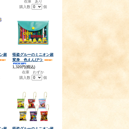
在庫 あり
個
購入数
個
ン超
怪盗グルーのミニオン超
変身 色えんぴつ
1,320円(税込)
在庫 わずか
本
購入数
個
ン超
怪盗グルーのミニオン超