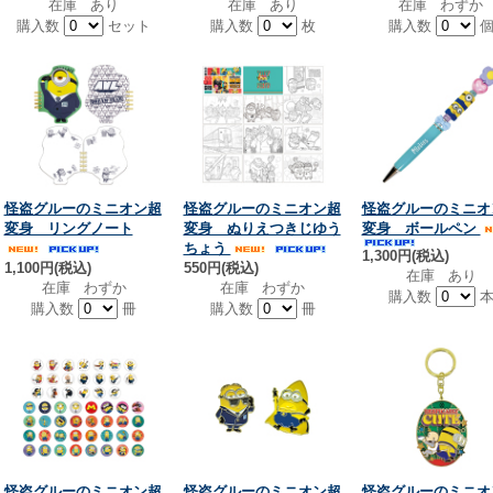
在庫 あり
在庫 あり
在庫 わずか
購入数
セット
購入数
枚
購入数
怪盗グルーのミニオン超
怪盗グルーのミニオン超
怪盗グルーのミニオ
変身 リングノート
変身 ぬりえつきじゆう
変身 ボールペン
ちょう
1,300円(税込)
1,100円(税込)
550円(税込)
在庫 あり
在庫 わずか
在庫 わずか
購入数
購入数
冊
購入数
冊
怪盗グルーのミニオン超
怪盗グルーのミニオン超
怪盗グルーのミニオ