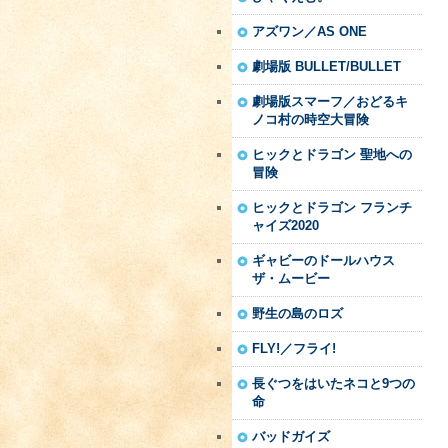
アズワン／AS ONE
劇場版 BULLET/BULLET
劇場版スマーフ／おどるキ
ノコ村の時空大冒険
ヒックとドラゴン 聖地への
冒険
ヒックとドラゴン フランチ
ャイズ2020
ギャビーのドールハウス
ザ・ムービー
野生の島のロズ
FLY!／フライ!
長ぐつをはいたネコと9つの
命
バッドガイズ