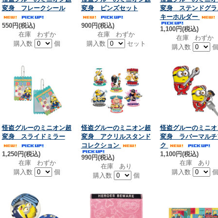
変身 フレークシール
変身 ピンズセット
変身 ステンドグラ
キーホルダー
550円(税込)
900円(税込)
1,100円(税込)
在庫 わずか
在庫 わずか
在庫 わずか
購入数
個
購入数
セット
購入数
怪盗グルーのミニオン超
怪盗グルーのミニオン超
怪盗グルーのミニオ
変身 スライドミラー
変身 アクリルスタンド
変身 ラバーマルチ
コレクション
ク
1,250円(税込)
1,100円(税込)
990円(税込)
在庫 わずか
在庫 あり
在庫 あり
購入数
個
購入数
購入数
個