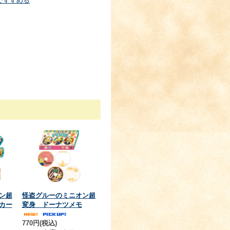
ですすめる
ン超
怪盗グルーのミニオン超
カー
変身 ドーナツメモ
770円(税込)