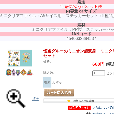
発送
宅急便/ゆうパケット便
内容量 or サイズ
ミニクリアファイル：A5サイズ用 ステッカーセット：5種1組、
ト
素材
ミニクリアファイル：PP製 ステッカーセ
JANコード
4540632384537
怪盗グルーのミニオン超変身 ミニク
セット
価格:
660円
(税込
購入数:
セッ
在庫
わずか
拡大
返品について