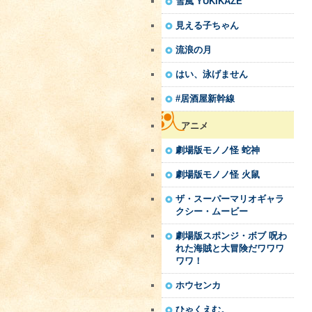
雪風 YUKIKAZE
見える子ちゃん
流浪の月
はい、泳げません
#居酒屋新幹線
アニメ
劇場版モノノ怪 蛇神
劇場版モノノ怪 火鼠
ザ・スーパーマリオギャラ
クシー・ムービー
劇場版スポンジ・ボブ 呪わ
れた海賊と大冒険だワワワ
ワワ！
ホウセンカ
ひゃくえむ。