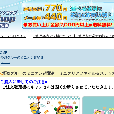
ページへログイン
｜
ご利用案内／送料について【ご利用前に必ずお読み下
OME
>
怪盗グルーのミニオン超変身
>
シール
怪盗グルーのミニオン超変身 ミニクリアファイル＆ステッ
■ご購入に際してのご注意■
・ご注文確定後のキャンセルは固くお断りさせていただきます