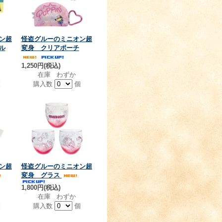
ン超
怪盗グルーのミニオン超
ル
変身 クリアポーチ
1,250円(税込)
在庫 わずか
枚
購入数
個
ン超
怪盗グルーのミニオン超
変身 グラス
1,800円(税込)
在庫 わずか
枚
購入数
個