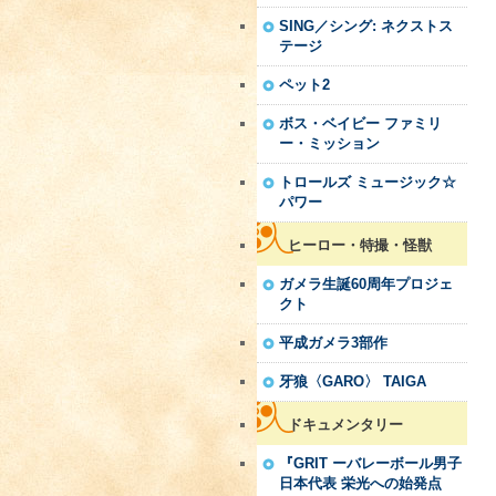
SING／シング: ネクストス
テージ
ペット2
ボス・ベイビー ファミリ
ー・ミッション
トロールズ ミュージック☆
パワー
ヒーロー・特撮・怪獣
ガメラ生誕60周年プロジェ
クト
平成ガメラ3部作
牙狼〈GARO〉 TAIGA
ドキュメンタリー
『GRIT ーバレーボール男子
日本代表 栄光への始発点