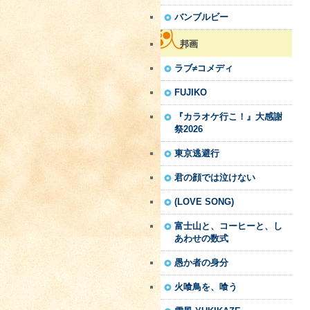
バンブルビー
邦画
ラブ≠コメディ
FUJIKO
『カラオケ行こ！』大感謝
祭2026
東京逃避行
君の顔では泣けない
(LOVE SONG)
富士山と、コーヒーと、し
あわせの数式
愚か者の身分
火喰鳥を、喰う