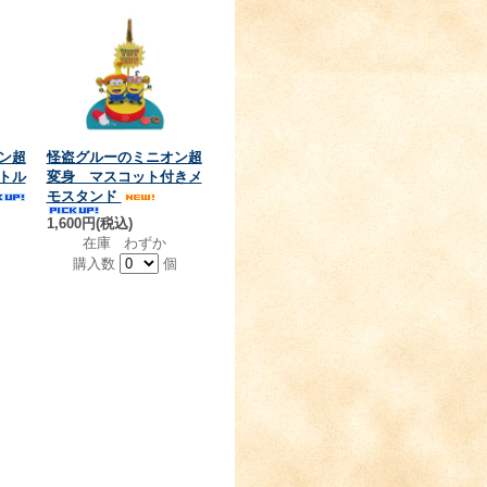
ン超
怪盗グルーのミニオン超
トル
変身 マスコット付きメ
モスタンド
1,600円(税込)
在庫 わずか
個
購入数
個