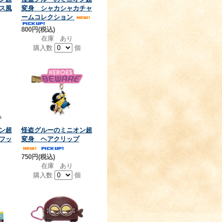
ス風
変身 シャカシャカチャ
ームコレクション
800円(税込)
在庫 あり
個
購入数
個
ン超
怪盗グルーのミニオン超
フッ
変身 ヘアクリップ
750円(税込)
在庫 あり
個
購入数
個