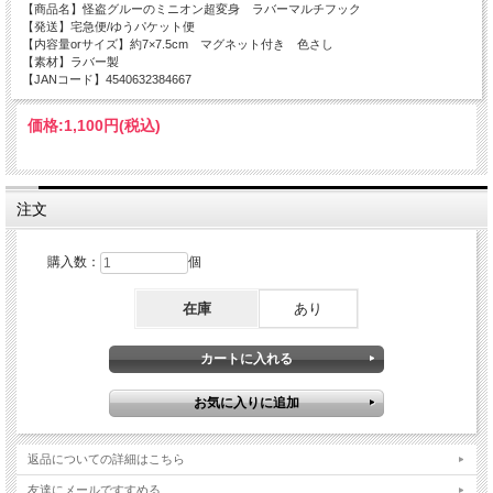
【商品名】怪盗グルーのミニオン超変身 ラバーマルチフック
【発送】宅急便/ゆうパケット便
【内容量orサイズ】約7×7.5cm マグネット付き 色さし
【素材】ラバー製
【JANコード】4540632384667
価格:
1,100円
(税込)
注文
購入数：
個
在庫
あり
返品についての詳細はこちら
友達にメールですすめる