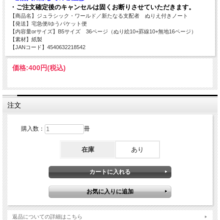
・ご注文確定後のキャンセルは固くお断りさせていただきます。
【商品名】ジュラシック・ワールド／新たなる支配者 ぬりえ付きノート
【発送】宅急便/ゆうパケット便
【内容量orサイズ】B5サイズ 36ページ（ぬり絵10+罫線10+無地16ページ）
【素材】紙製
【JANコード】4540632218542
価格:
400円
(税込)
注文
購入数：
冊
在庫
あり
返品についての詳細はこちら