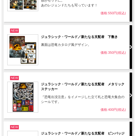
類がセットに。
あのレジェンドたちも写っています！
価格:550円(税込)
NEW
ジュラシック・ワールド／新たなる支配者 下敷き
裏面は恐竜カタログ風デザイン。
価格:350円(税込)
NEW
ジュラシック・ワールド／新たなる支配者 メタリック
ステッカー
『恐竜出没注意』をイメージした立て札と恐竜大集合の
シールです。
価格:400円(税込)
NEW
ジュラシック・ワールド／新たなる支配者 ピンバッジ