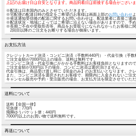
上記のお届け日は目安となります。商品到着日は前後する場合がござい
※配送は日本国内のみとさせていただきます。
※宅配便の配達日時の指定をご希望のお客様は画面上部の
お問い合わせ
※発送通知受信後の配送に関するお問い合わせは、配送業者に直接ご連
※配送状況・地域によってはご希望に沿えない場合がありますので、予
※長期ご不在や受取拒否等、商品をお受取りになられなかったお客様に
2回目以降のご注文をお断りする場合が御座います。
お支払方法
クレジットカード決済・コンビニ決済（手数料440円）・代金引換（手数料3
ご注文金額が7000円以上の場合、送料は無料です。
※コンビニ決済・代金引換にかかかる手数料はお客様負担となりますの
ご注文金額が330円以下の場合、コンビニ決済は選択頂けません。
代金引換は、商品受け渡し時に【現金のみ】のお支払いとなります。ク
また、コンビニ決済を選択されたお客様で、期限内に入金されないご注
キャンセル販売や予約・受注販売の場合、お支払方法を限定させていた
送料について
送料【全国一律】
宅急便：770円
飛脚ゆうパケット便：440円
7000円以上のお買い物で送料無料です。
再送について