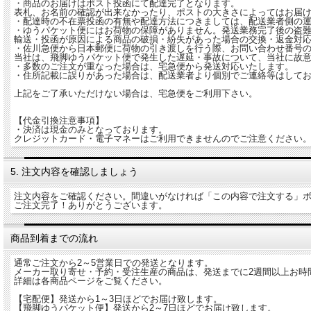
・商品のお届けはポスト投函にて配達完了となります。
表札、お名前の確認が出来なかったり、ポストの大きさによってはお届
・配達時の不在票投函の有無や配達方法につきましては、配送業者側の
・ゆうパケット便にはお荷物の保障がありません。発送業務完了後の盗
輸送・投函が原因による商品の破損・紛失があった場合の交換・返金対
・佐川急便から日本郵便に荷物の引き渡しを行う際、お問い合わせ番号
当社は、飛脚ゆうパケット便で発生した遅延・事故について、当社に故
・多数のご注文が重なった場合は、宅急便から発送対応いたします。
・住所記載に誤りがあった場合は、配送業者より個別でご連絡等はして
上記をご了承いただけない場合は、宅急便をご利用下さい。
【代金引換注意事項】
・決済は現金のみとなっております。
クレジットカード・電子マネーはご利用できませんのでご注意ください
5. 注文内容を確認しましょう
注文内容をご確認ください。間違いがなければ「この内容で注文する」
ご注文完了！ありがとうございます。
商品到着までの流れ
通常ご注文から2～5営業日での発送となります。
メーカー取り寄せ・予約・受注生産の商品は、発送までに2週間以上お時
詳細は各商品ページをご覧ください。
【宅配便】発送から1～3日ほどでお届け致します。
【飛脚ゆうパケット便】発送から2～7日ほどでお届け致します。