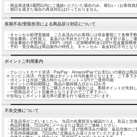
・商品発送後1週間以内にご連絡いただいた場合のみ、着払い（お客様負
・期日を過ぎた場合の再送対応は行っておりません。
長期不在/受取拒否による商品戻り対応について
・キャンセル処理実施後、ご入金済みのお客様には現金書留にて各種手
『現金書留』の性質上、返金のお手続きができません。必ず折り返しご
・現金書留の手数料は、590円（内訳：定形郵便料金110円+現金書留郵
・予約・受注商品は商品製作の特性上、キャンセル・返金対応不可とな
ポイントご利用案内
・クレジットカード決済・PayPay・AmazonPayでお支払いの場合は
※コンビニ決済・代金引換はポイント付与対象外となります。ご了承下
・ポイントは次回ご購入時から1ポイント＝1円でご使用可能
・ポイントの有効期限は、商品の最終購入日から12か月
有効期限までに一度もご購入されない場合には、累積ポイントが失効し
・一部商品ポイント対象外となりますのでご了承下さい。
※告知なくポイント還元率の変更を行う場合がございます。
不良交換について
・不良品等がございましたら、当店の在庫状況を確認のうえ、良品と交
・商品到着後、7日以内にメールまたは電話でご連絡ください。
・商品到着後7日以上経過した場合・及び使用済みの場合、返品交換のご
・不良内容確認後、7日以内に交換品をお送りさせていただきます。