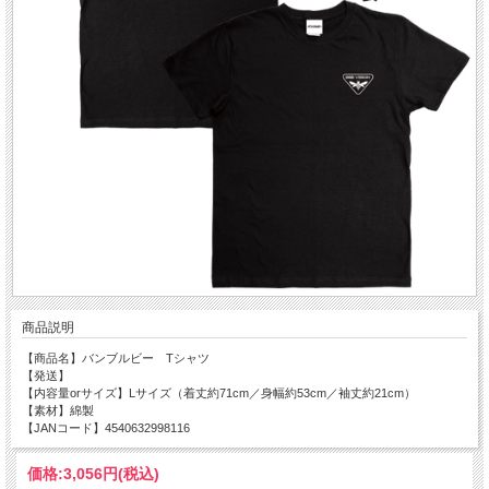
商品説明
【商品名】バンブルビー Tシャツ
【発送】
【内容量orサイズ】Lサイズ（着丈約71cm／身幅約53cm／袖丈約21cm）
【素材】綿製
【JANコード】4540632998116
価格:
3,056円
(税込)