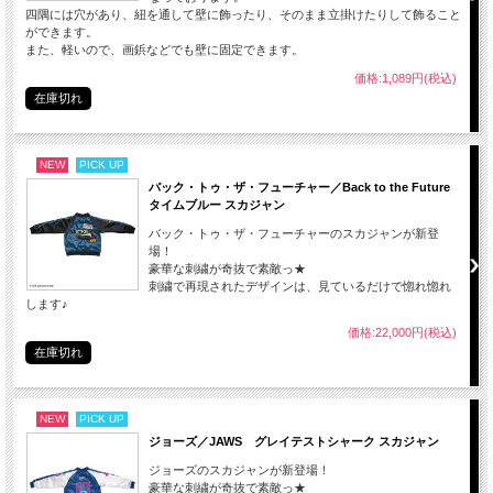
四隅には穴があり、紐を通して壁に飾ったり、そのまま立掛けたりして飾ること
ができます。
また、軽いので、画鋲などでも壁に固定できます。
価格:1,089円(税込)
在庫切れ
NEW
PICK UP
バック・トゥ・ザ・フューチャー／Back to the Future
タイムブルー スカジャン
バック・トゥ・ザ・フューチャーのスカジャンが新登
場！
豪華な刺繍が奇抜で素敵っ★
刺繍で再現されたデザインは、見ているだけで惚れ惚れ
します♪
価格:22,000円(税込)
在庫切れ
NEW
PICK UP
ジョーズ／JAWS グレイテストシャーク スカジャン
ジョーズのスカジャンが新登場！
豪華な刺繍が奇抜で素敵っ★