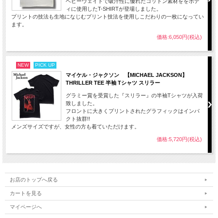
ヘビーウェイトで吸汗性に優れたコットン素材ををボデ
ィに使用したT-SHIRTが登場しました。
プリントの技法も生地になじむプリント技法を使用しこだわりの一枚になってい
ます。
価格:6,050円(税込)
NEW
PICK UP
マイケル・ジャクソン 【MICHAEL JACKSON】
THRILLER TEE 半袖 Tシャツ スリラー
グラミー賞を受賞した『スリラー』の半袖Tシャツが入荷
致しました。
フロントに大きくプリントされたグラフィックはインパ
クト抜群!!
メンズサイズですが、女性の方も着ていただけます。
価格:5,720円(税込)
お店のトップへ戻る
カートを見る
マイページへ