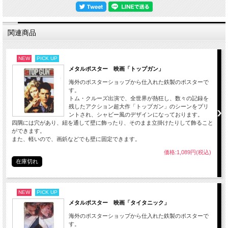
関連商品
NEW
PICK UP
メタルポスター 映画「トップガン」
海外のポスターショップから仕入れた鉄製のポスターで
す。
トム・クルーズ出演で、全世界が熱狂し、数々の記録を
残したアクション超大作「トップガン」のシーンをプリ
ントされ、シャビー風のデザインになっております。
四隅には穴があり、紐を通して壁に飾ったり、そのまま立掛けたりして飾ること
ができます。
また、軽いので、画鋲などでも壁に固定できます。
価格:1,089円(税込)
在庫切れ
NEW
PICK UP
メタルポスター 映画「タイタニック」
海外のポスターショップから仕入れた鉄製のポスターで
す。