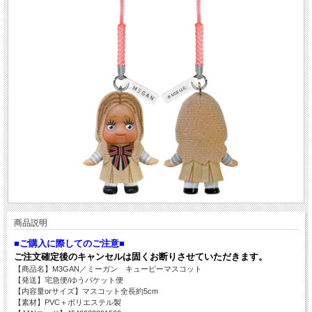
商品説明
■ご購入に際してのご注意■
ご注文確定後のキャンセルは固くお断りさせていただきます。
【商品名】M3GAN／ミーガン キューピーマスコット
【発送】宅急便/ゆうパケット便
【内容量orサイズ】マスコット全長約5cm
【素材】PVC＋ポリエステル製