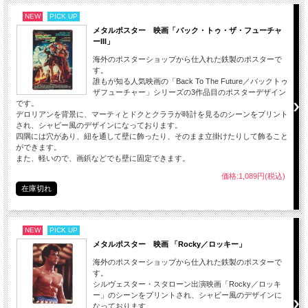
NEW
PICK UP
メタルポスター 映画「バック・トゥ・ザ・フューチャ
ーIII」
海外のポスターショップから仕入れた鉄製のポスターで
す。
誰もが知る人気映画の「Back To The Future／バックトゥ
ザフューチャー」シリーズの3作品目のポスターデザイン
です。
デロリアンを背景に、マーティとドクとクララが時計を見るのシーンをプリント
され、シャビー風のデザインになっております。
四隅には穴があり、紐を通して壁に飾ったり、そのまま立掛けたりして飾ること
ができます。
また、軽いので、画鋲などでも壁に固定できます。
価格:1,089円(税込)
在庫切れ
NEW
PICK UP
メタルポスター 映画 「Rocky／ロッキー」
海外のポスターショップから仕入れた鉄製のポスターで
す。
シルヴェスター・スタローン出演映画「Rocky／ロッキ
ー」のシーンをプリントされ、シャビー風のデザインに
なっております。