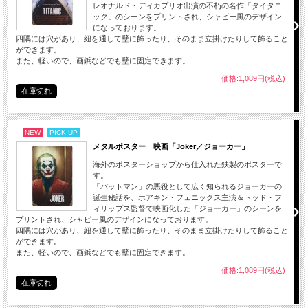
レオナルド・ディカプリオ出演の不朽の名作「タイタニ
ック」のシーンをプリントされ、シャビー風のデザイン
になっております。
四隅には穴があり、紐を通して壁に飾ったり、そのまま立掛けたりして飾ること
ができます。
また、軽いので、画鋲などでも壁に固定できます。
価格:1,089円(税込)
在庫切れ
NEW
PICK UP
メタルポスター 映画「Joker／ジョーカー」
海外のポスターショップから仕入れた鉄製のポスターで
す。
「バットマン」の悪役として広く知られるジョーカーの
誕生秘話を、ホアキン・フェニックス主演＆トッド・フ
ィリップス監督で映画化した「ジョーカー」のシーンを
プリントされ、シャビー風のデザインになっております。
四隅には穴があり、紐を通して壁に飾ったり、そのまま立掛けたりして飾ること
ができます。
また、軽いので、画鋲などでも壁に固定できます。
価格:1,089円(税込)
在庫切れ