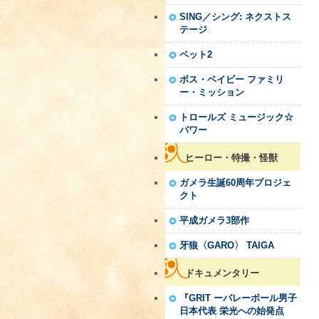
SING／シング: ネクストス
テージ
ペット2
ボス・ベイビー ファミリ
ー・ミッション
トロールズ ミュージック☆
パワー
ヒーロー・特撮・怪獣
ガメラ生誕60周年プロジェ
クト
平成ガメラ3部作
牙狼〈GARO〉 TAIGA
ドキュメンタリー
『GRIT ーバレーボール男子
日本代表 栄光への始発点