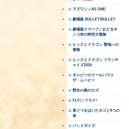
アズワン／AS ONE
劇場版 BULLET/BULLET
劇場版スマーフ／おどるキ
ノコ村の時空大冒険
ヒックとドラゴン 聖地への
冒険
ヒックとドラゴン フランチ
ャイズ2020
ギャビーのドールハウス
ザ・ムービー
野生の島のロズ
FLY!／フライ!
長ぐつをはいたネコと9つの
命
バッドガイズ