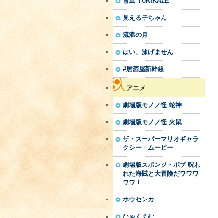
雪風 YUKIKAZE
見える子ちゃん
流浪の月
はい、泳げません
#居酒屋新幹線
アニメ
劇場版モノノ怪 蛇神
劇場版モノノ怪 火鼠
ザ・スーパーマリオギャラ
クシー・ムービー
劇場版スポンジ・ボブ 呪わ
れた海賊と大冒険だワワワ
ワワ！
ホウセンカ
ひゃくえむ。