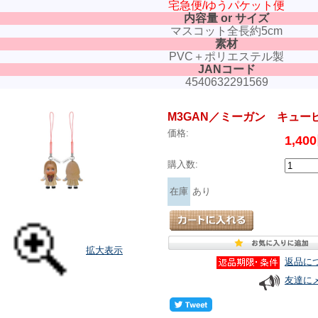
宅急便/ゆうパケット便
内容量 or サイズ
マスコット全長約5cm
素材
PVC＋ポリエステル製
JANコード
4540632291569
M3GAN／ミーガン キュー
価格:
1,40
購入数:
在庫
あり
拡大表示
返品に
友達に