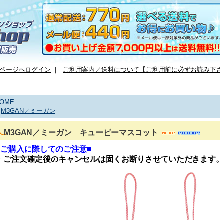
ページへログイン
｜
ご利用案内／送料について【ご利用前に必ずお読み下
OME
>
M3GAN／ミーガン
M3GAN／ミーガン キューピーマスコット
■ご購入に際してのご注意■
・ご注文確定後のキャンセルは固くお断りさせていただきます