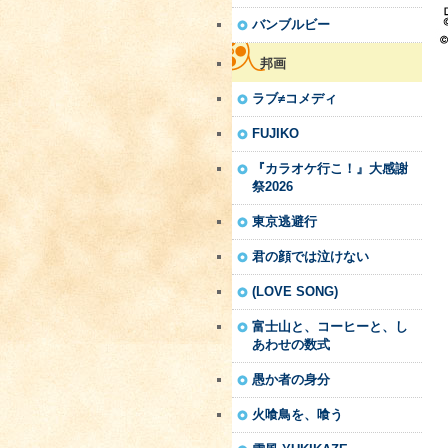
バンブルビー
邦画
ラブ≠コメディ
FUJIKO
『カラオケ行こ！』大感謝
祭2026
東京逃避行
君の顔では泣けない
(LOVE SONG)
富士山と、コーヒーと、し
あわせの数式
愚か者の身分
火喰鳥を、喰う