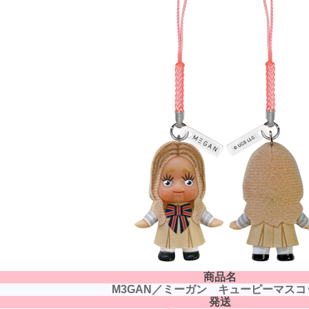
商品名
M3GAN／ミーガン キューピーマスコ
発送