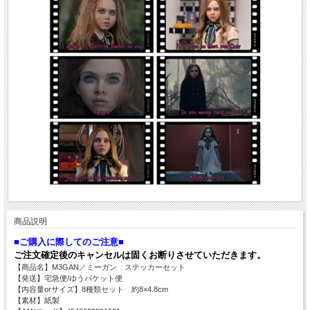
商品説明
■ご購入に際してのご注意■
ご注文確定後のキャンセルは固くお断りさせていただきます。
【商品名】M3GAN／ミーガン ステッカーセット
【発送】宅急便/ゆうパケット便
【内容量orサイズ】8種類セット 約8×4.8cm
【素材】紙製