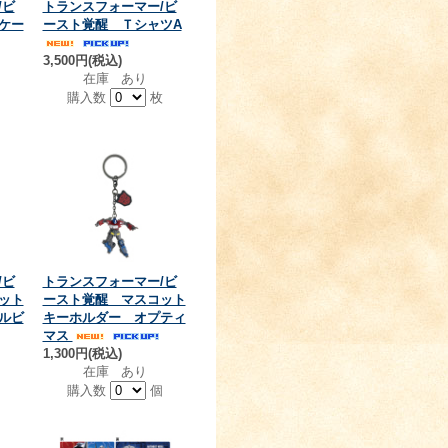
/ビ
トランスフォーマー/ビ
ケー
ースト覚醒 ＴシャツA
3,500円(税込)
在庫 あり
個
購入数
枚
/ビ
トランスフォーマー/ビ
ット
ースト覚醒 マスコット
ルビ
キーホルダー オプティ
マス
1,300円(税込)
在庫 あり
個
購入数
個