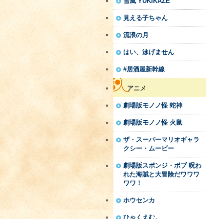
雪風 YUKIKAZE
見える子ちゃん
流浪の月
はい、泳げません
#居酒屋新幹線
アニメ
劇場版モノノ怪 蛇神
劇場版モノノ怪 火鼠
ザ・スーパーマリオギャラ
クシー・ムービー
劇場版スポンジ・ボブ 呪わ
れた海賊と大冒険だワワワ
ワワ！
ホウセンカ
ひゃくえむ。