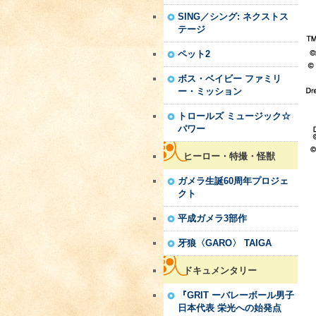
SING／シング: ネクストス
テージ
ペット2
ボス・ベイビー ファミリ
ー・ミッション
トロールズ ミュージック☆
パワー
ヒーロー・特撮・怪獣
ガメラ生誕60周年プロジェ
クト
平成ガメラ3部作
牙狼〈GARO〉 TAIGA
ドキュメンタリー
『GRIT ーバレーボール男子
日本代表 栄光への始発点