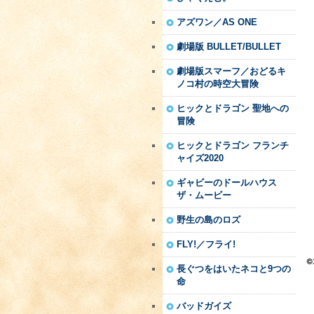
アズワン／AS ONE
劇場版 BULLET/BULLET
劇場版スマーフ／おどるキ
ノコ村の時空大冒険
ヒックとドラゴン 聖地への
冒険
ヒックとドラゴン フランチ
ャイズ2020
ギャビーのドールハウス
ザ・ムービー
野生の島のロズ
FLY!／フライ!
長ぐつをはいたネコと9つの
命
バッドガイズ