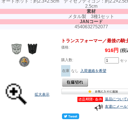
オートボット：約2.3×2.5cm ディセプティコン：約2.2×2
2.5cm
素材
メタル製 3種1セット
JANコード
4540632752077
トランスフォーマー／最後の騎
価格:
916円
(税
購入数:
セッ
在庫
なし
入荷連絡を希望
拡大表示
返品について
友達にメール