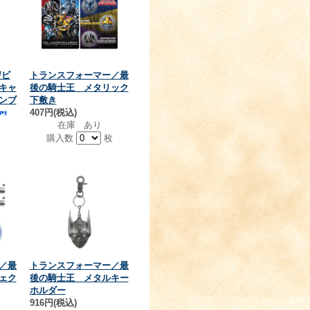
/ビ
トランスフォーマー／最
キャ
後の騎士王 メタリック
ンブ
下敷き
407円(税込)
在庫 あり
購入数
枚
個
／最
トランスフォーマー／最
ェク
後の騎士王 メタルキー
ホルダー
916円(税込)