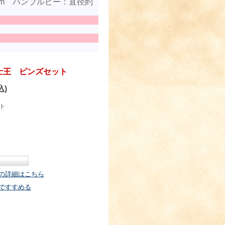
.5cm バンブルビー：直径約
士王 ピンズセット
込)
ト
の詳細はこちら
ですすめる