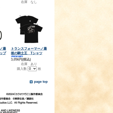
在庫 なし
本
／最
トランスフォーマー／最
ップ
後の騎士王 Tシャツ
3,056円(税込)
在庫 あり
個
購入数
枚
page top