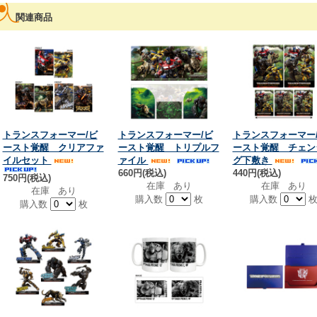
関連商品
トランスフォーマー/ビ
トランスフォーマー/ビ
トランスフォーマー
ースト覚醒 クリアファ
ースト覚醒 トリプルフ
ースト覚醒 チェン
イルセット
ァイル
グ下敷き
660円(税込)
440円(税込)
750円(税込)
在庫 あり
在庫 あり
在庫 あり
購入数
枚
購入数
購入数
枚