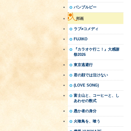
バンブルビー
邦画
ラブ≠コメディ
FUJIKO
『カラオケ行こ！』大感謝
祭2026
東京逃避行
君の顔では泣けない
(LOVE SONG)
富士山と、コーヒーと、し
あわせの数式
愚か者の身分
火喰鳥を、喰う