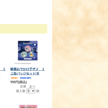
 ミ
映画おでかけ子ザメ ミ
Ａ
ニ缶バッジセット/Ｂ
990円(税込)
在庫 あり
個
購入数
個