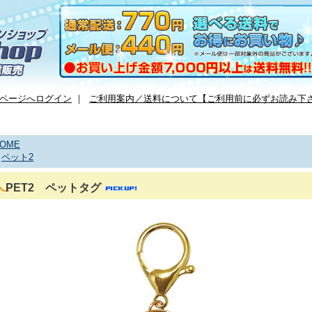
ページへログイン
｜
ご利用案内／送料について【ご利用前に必ずお読み下
OME
>
ペット2
PET2 ペットタグ