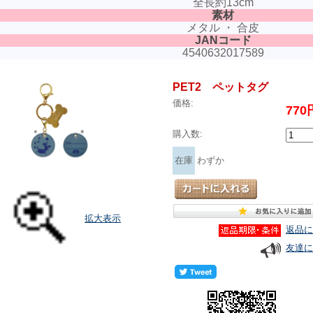
全長約13cm
素材
メタル ・ 合皮
JANコード
4540632017589
PET2 ペットタグ
価格:
77
購入数:
在庫
わずか
拡大表示
返品に
友達に