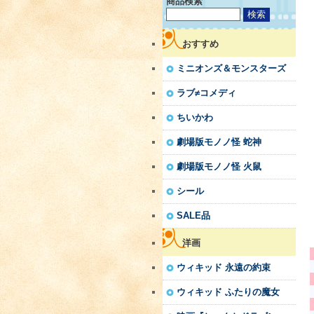
商品検索
おすすめ
ミニオンズ＆モンスターズ
ラブ≠コメディ
ちいかわ
劇場版モノノ怪 蛇神
劇場版モノノ怪 火鼠
シール
SALE品
洋画
ウィキッド 永遠の約束
ウィキッド ふたりの魔女