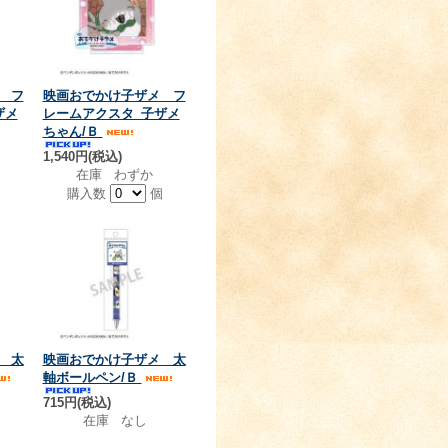
 フ
映画おでかけ子ザメ フ
ザメ
レームアクスタ_子ザメ
ちゃん/Ｂ
1,540円(税込)
在庫 わずか
個
購入数
個
 太
映画おでかけ子ザメ 太
軸ボールペン/Ｂ
715円(税込)
在庫 なし
個