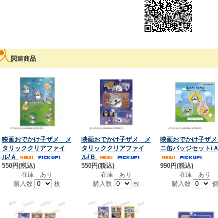
関連商品
映画おでかけ子ザメ メ
映画おでかけ子ザメ メ
映画おでかけ子ザメ
タリッククリアファイ
タリッククリアファイ
ニ缶バッジセット/
ル/Ａ
ル/Ｂ
550円(税込)
550円(税込)
990円(税込)
在庫 あり
在庫 あり
在庫 あり
購入数
枚
購入数
枚
購入数