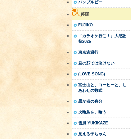
バンブルビー
邦画
FUJIKO
『カラオケ行こ！』大感謝
祭2026
東京逃避行
君の顔では泣けない
(LOVE SONG)
富士山と、コーヒーと、し
あわせの数式
愚か者の身分
火喰鳥を、喰う
雪風 YUKIKAZE
見える子ちゃん