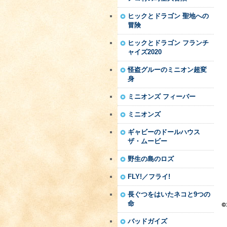
ヒックとドラゴン 聖地への
冒険
ヒックとドラゴン フランチ
ャイズ2020
怪盗グルーのミニオン超変
身
ミニオンズ フィーバー
ミニオンズ
ギャビーのドールハウス
ザ・ムービー
野生の島のロズ
FLY!／フライ!
長ぐつをはいたネコと9つの
命
バッドガイズ