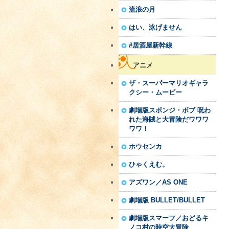
流浪の月
はい、泳げません
#居酒屋新幹線
アニメ
ザ・スーパーマリオギャラ
クシー・ムービー
劇場版スポンジ・ボブ 呪わ
れた海賊と大冒険だワワワ
ワワ！
ホウセンカ
ひゃくえむ。
アズワン／AS ONE
劇場版 BULLET/BULLET
劇場版スマーフ／おどるキ
ノコ村の時空大冒険