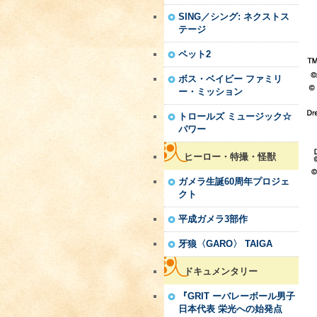
SING／シング: ネクストス
テージ
ペット2
ボス・ベイビー ファミリ
ー・ミッション
トロールズ ミュージック☆
パワー
ヒーロー・特撮・怪獣
ガメラ生誕60周年プロジェ
クト
平成ガメラ3部作
牙狼〈GARO〉 TAIGA
ドキュメンタリー
『GRIT ーバレーボール男子
日本代表 栄光への始発点