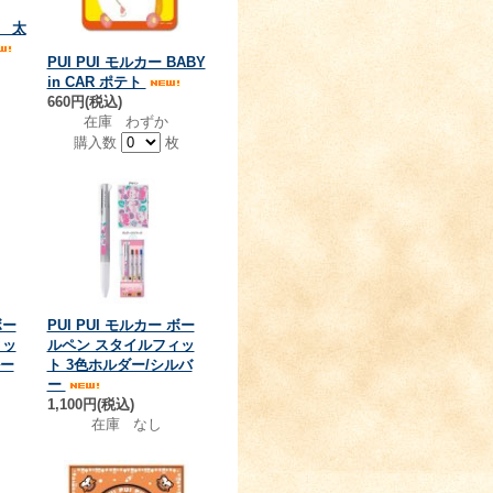
 太
PUI PUI モルカー BABY
in CAR ポテト
660円(税込)
在庫 わずか
購入数
枚
ボー
PUI PUI モルカー ボー
ィッ
ルペン スタイルフィッ
ルー
ト 3色ホルダー/シルバ
ー
1,100円(税込)
在庫 なし