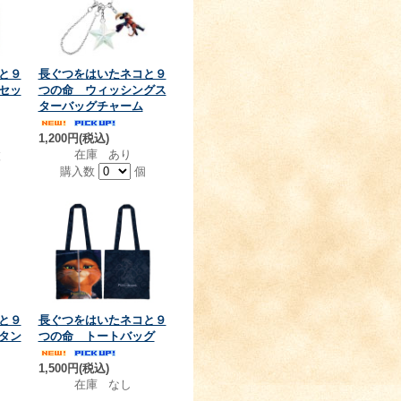
と９
長ぐつをはいたネコと９
セッ
つの命 ウィッシングス
ターバッグチャーム
1,200円(税込)
在庫 あり
枚
購入数
個
と９
長ぐつをはいたネコと９
タン
つの命 トートバッグ
1,500円(税込)
在庫 なし