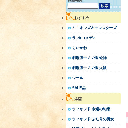
商品検索
おすすめ
ミニオンズ＆モンスターズ
ラブ≠コメディ
ちいかわ
劇場版モノノ怪 蛇神
劇場版モノノ怪 火鼠
シール
SALE品
洋画
ウィキッド 永遠の約束
ウィキッド ふたりの魔女