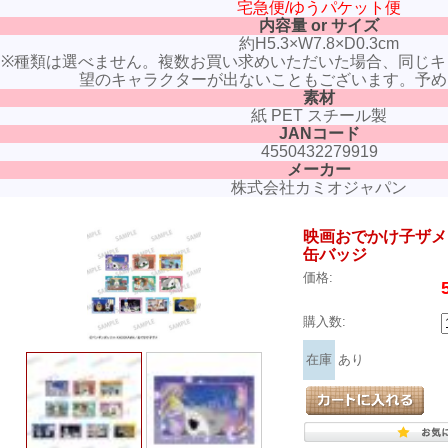
宅急便/ゆうパケット便
内容量 or サイズ
約H5.3×W7.8×D0.3cm
※種類は選べません。複数お買い求めいただいた場合、同じキ
望のキャラクターが出ないこともございます。予め
素材
紙 PET スチール製
JANコード
4550432279919
メーカー
株式会社カミオジャパン
映画おでかけ子ザメ
缶バッジ
価格:
購入数:
在庫
あり