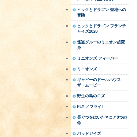
ヒックとドラゴン 聖地への
冒険
ヒックとドラゴン フランチ
ャイズ2020
怪盗グルーのミニオン超変
身
ミニオンズ フィーバー
ミニオンズ
ギャビーのドールハウス
ザ・ムービー
野生の島のロズ
FLY!／フライ!
長ぐつをはいたネコと9つの
命
バッドガイズ