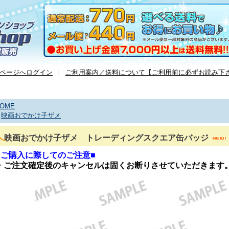
ページへログイン
｜
ご利用案内／送料について【ご利用前に必ずお読み下
OME
>
映画おでかけ子ザメ
映画おでかけ子ザメ トレーディングスクエア缶バッジ
■ご購入に際してのご注意■
・ご注文確定後のキャンセルは固くお断りさせていただきます