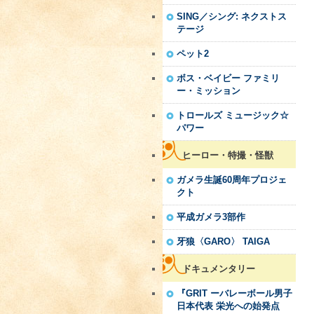
SING／シング: ネクストス
テージ
ペット2
ボス・ベイビー ファミリ
ー・ミッション
トロールズ ミュージック☆
パワー
ヒーロー・特撮・怪獣
ガメラ生誕60周年プロジェ
クト
平成ガメラ3部作
牙狼〈GARO〉 TAIGA
ドキュメンタリー
『GRIT ーバレーボール男子
日本代表 栄光への始発点