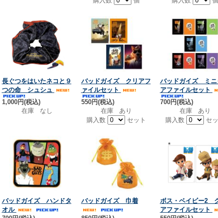
購入数
個
購入数
長ぐつをはいたネコと９
バッドガイズ クリアフ
バッドガイズ ミニ
つの命 シュシュ
ァイルセット
アファイルセット
1,000円(税込)
550円(税込)
700円(税込)
在庫 なし
在庫 あり
在庫 あり
購入数
セット
購入数
セッ
バッドガイズ ハンドタ
バッドガイズ 巾着
ボス・ベイビー2 
オル
アファイルセット