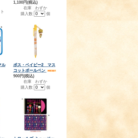
1,100円(税込)
在庫 わずか
ト
購入数
個
マル
ボス・ベイビー2 マス
コットボールペン
900円(税込)
在庫 わずか
個
購入数
個