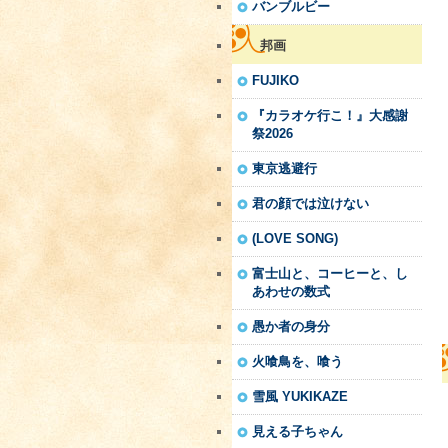
バンブルビー
邦画
FUJIKO
『カラオケ行こ！』大感謝
祭2026
東京逃避行
君の顔では泣けない
(LOVE SONG)
富士山と、コーヒーと、し
あわせの数式
愚か者の身分
火喰鳥を、喰う
雪風 YUKIKAZE
見える子ちゃん