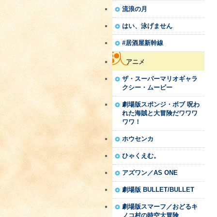
流浪の月
はい、泳げません
#居酒屋新幹線
アニメ
ザ・スーパーマリオギャラ
クシー・ムービー
劇場版スポンジ・ボブ 呪わ
れた海賊と大冒険だワワワ
ワワ！
ホウセンカ
ひゃくえむ。
アズワン／AS ONE
劇場版 BULLET/BULLET
劇場版スマーフ／おどるキ
ノコ村の時空大冒険