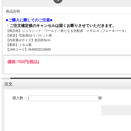
商品説明
■ご購入に際してのご注意■
・ご注文確定後のキャンセルは固くお断りさせていただきます。
【商品名】ジュラシック・ワールド／新たなる支配者 メダル A（ブルー＆ベータ）
【発送】宅急便/ゆうパケット便
【内容量orサイズ】直径約5cm
【素材】メタル製
【JANコード】4540632218689
価格:
700円
(税込)
注文
購入数：
個