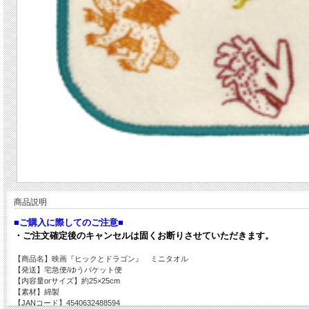
商品説明
■ご購入に際してのご注意■
・ご注文確定後のキャンセルは固くお断りさせていただきます。
【商品名】映画『ヒックとドラゴン』 ミニタオル
【発送】宅急便/ゆうパケット便
【内容量orサイズ】約25×25cm
【素材】綿製
【JANコード】4540632488594