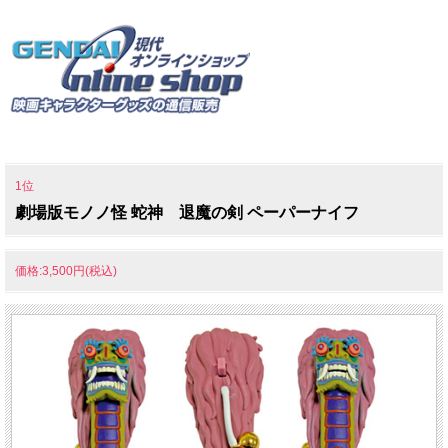
1位
劇場版モノノ怪 蛇神 退魔の剣 ペーパーナイフ
価格:3,500円(税込)