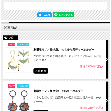
関連商品
2位
NEW
PICK UP
劇場版モノノ怪 火鼠 ゆらゆら天秤キーホルダー
左右に揺れて鈴が鳴る時は、近くにモノノ怪がいるかも
しれません…。
価格:1,800円(税込)
在庫切れ
NEW
PICK UP
劇場版モノノ怪 蛇神 回転キーホルダー
くるりと回せば、薬売りと神儀が交互に貴方を見つめま
す――。
価格:1,210円(税込)