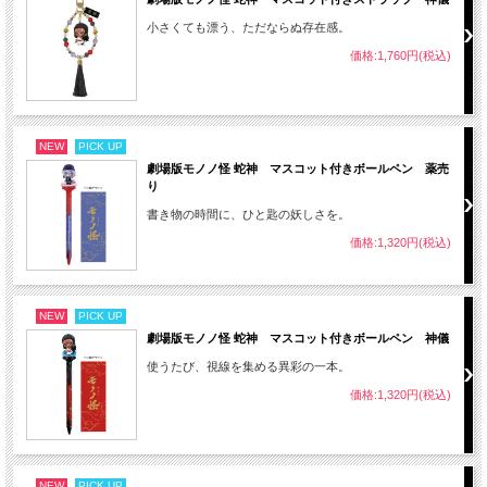
小さくても漂う、ただならぬ存在感。
価格:1,760円(税込)
NEW
PICK UP
劇場版モノノ怪 蛇神 マスコット付きボールペン 薬売
り
書き物の時間に、ひと匙の妖しさを。
価格:1,320円(税込)
NEW
PICK UP
劇場版モノノ怪 蛇神 マスコット付きボールペン 神儀
使うたび、視線を集める異彩の一本。
価格:1,320円(税込)
NEW
PICK UP