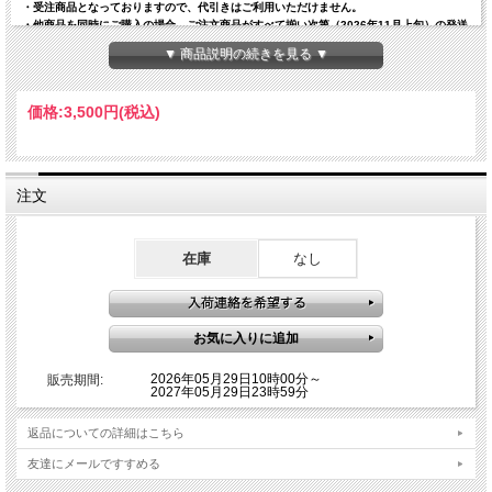
・受注商品となっておりますので、代引きはご利用いただけません。
・他商品を同時にご購入の場合、ご注文商品がすべて揃い次第（2026年11月上旬）の発送
となります。お早めのお届けをご希望の場合は、受注・予約商品とは別々にご注文くださ
▼ 商品説明の続きを見る ▼
い。
・以前ご利用いただいた際に商品をお受け取りいただけなかったお客様は、ご購入をお断
りする場合がございます。
価格:
3,500円
(税込)
・受注販売商品のため、ご注文確定後のキャンセル・返品・ご注文内容の変更・お支払い
方法の変更はお受けできません。
・お客様都合による受取拒否・長期不在等の場合も返金はいたしかねますので、あらかじ
めご了承ください。
・ご注文完了メールの送信には、システムの都合上15～30分程度お時間をいただく場合が
注文
ございます。重複注文にはご注意ください。
【商品名】
【受注商品】
劇場版モノノ怪 蛇神 退魔の剣 ペーパーナイフ
【11月上旬～順次
発送予定】
【発送】宅急便
在庫
なし
【内容量orサイズ】全長約18cm フル立体彩色 ギミック付き
【素材】ABS＋PVC製
【JANコード】4540632438551
2026年05月29日10時00分～
販売期間:
2027年05月29日23時59分
返品についての詳細はこちら
友達にメールですすめる