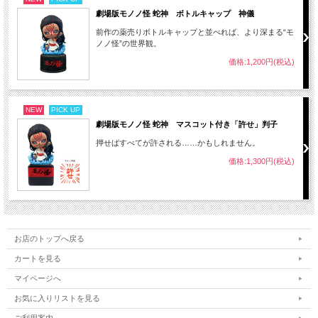
劇場版モノノ怪 蛇神 ボトルキャップ 神儀
前作の薬売りボトルキャップと並べれば、より深まる“モ
ノノ怪”の世界観。
価格:1,200円(税込)
NEW
PICK UP
劇場版モノノ怪 蛇神 マスコット付き「許せ」判子
押せばすべてが許される……かもしれません。
価格:1,300円(税込)
お店のトップへ戻る
カートを見る
マイページへ
お気に入りリストを見る
ご利用案内