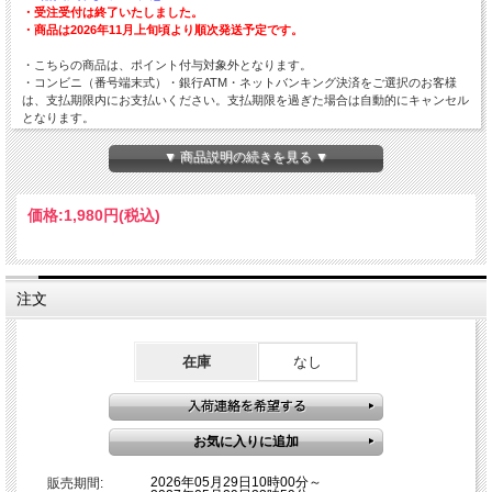
・
受注受付は終了いたしました。
・商品は2026年11月上旬頃より順次発送予定です。
・こちらの商品は、ポイント付与対象外となります。
・コンビニ（番号端末式）・銀行ATM・ネットバンキング決済をご選択のお客様
は、支払期限内にお支払いください。支払期限を過ぎた場合は自動的にキャンセル
となります。
・受注商品となっておりますので、代引きはご利用いただけません。
・他商品を同時にご購入の場合、ご注文商品がすべて揃い次第（2026年11月上旬
▼ 商品説明の続きを見る ▼
頃）の発送となります。お早めのお届けをご希望の場合は、受注・予約商品とは
別々にご注文ください。
・以前ご利用いただいた際に商品をお受け取りいただけなかったお客様は、ご購入
価格:
1,980円
(税込)
をお断りする場合がございます。
・受注販売商品のため、ご注文確定後のキャンセル・返品・ご注文内容の変更・お
支払い方法の変更はお受けできません。
・お客様都合による受取拒否・長期不在等の場合も返金はいたしかねますので、あ
らかじめご了承ください。
注文
・ご注文完了メールの送信には、システムの都合上15～30分程度お時間をいただ
く場合がございます。重複注文にはご注意ください。
・別注文の商品との同梱発送は承っておりません。あらかじめご了承ください。
在庫
なし
【商品名】
【受注商品】
劇場版モノノ怪 火鼠×ｋｙｏ・ｍｉｏｒｉ ハンドクリー
ム
【11月上旬～順次発送予定】
【発送】宅急便
【内容量orサイズ】個装箱入り 内容量30g、商品重量約50g 個装箱：
6.7cm(W)x2.6cm(D)x6.7cm(H)
【JANコード】4562476462035
2026年05月29日10時00分～
販売期間:
【発売元】株式会社コスモクリエイト