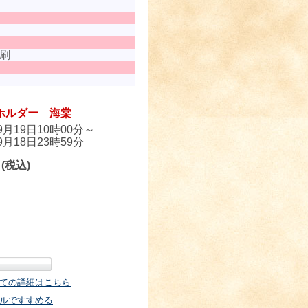
刷
ホルダー 海棠
09月19日10時00分～
09月18日23時59分
円
(税込)
ての詳細はこちら
ルですすめる