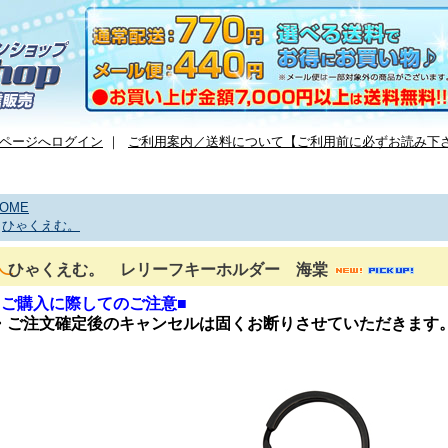
ページへログイン
｜
ご利用案内／送料について【ご利用前に必ずお読み下
OME
>
ひゃくえむ。
ひゃくえむ。 レリーフキーホルダー 海棠
■ご購入に際してのご注意■
・ご注文確定後のキャンセルは固くお断りさせていただきます