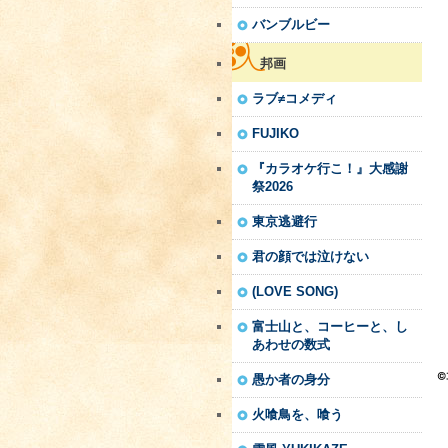
バンブルビー
邦画
ラブ≠コメディ
FUJIKO
『カラオケ行こ！』大感謝
祭2026
東京逃避行
君の顔では泣けない
(LOVE SONG)
富士山と、コーヒーと、し
あわせの数式
愚か者の身分
火喰鳥を、喰う