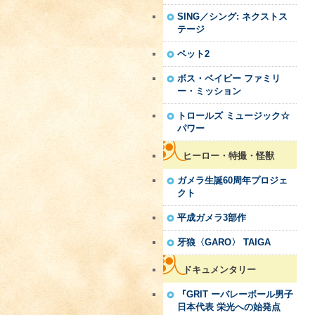
SING／シング: ネクストス
テージ
ペット2
ボス・ベイビー ファミリ
ー・ミッション
トロールズ ミュージック☆
パワー
ヒーロー・特撮・怪獣
ガメラ生誕60周年プロジェ
クト
平成ガメラ3部作
牙狼〈GARO〉 TAIGA
ドキュメンタリー
『GRIT ーバレーボール男子
日本代表 栄光への始発点