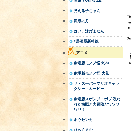
雪風 YUKIKAZE
見える子ちゃん
流浪の月
はい、泳げません
#居酒屋新幹線
アニメ
劇場版モノノ怪 蛇神
劇場版モノノ怪 火鼠
ザ・スーパーマリオギャラ
クシー・ムービー
劇場版スポンジ・ボブ 呪わ
れた海賊と大冒険だワワワ
ワワ！
ホウセンカ
ひゃくえむ。