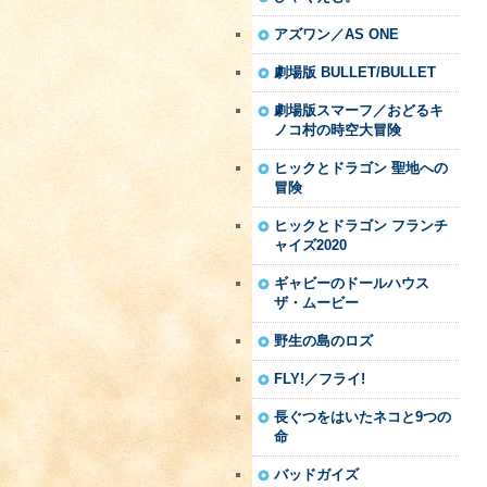
アズワン／AS ONE
劇場版 BULLET/BULLET
劇場版スマーフ／おどるキ
ノコ村の時空大冒険
ヒックとドラゴン 聖地への
冒険
ヒックとドラゴン フランチ
ャイズ2020
ギャビーのドールハウス
ザ・ムービー
野生の島のロズ
FLY!／フライ!
長ぐつをはいたネコと9つの
命
バッドガイズ