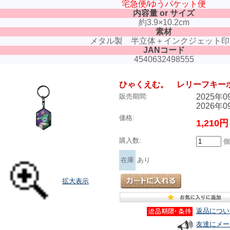
宅急便/ゆうパケット便
内容量 or サイズ
約3.9×10.2cm
素材
メタル製 半立体＋インクジェット印
JANコード
4540632498555
ひゃくえむ。 レリーフキー
2025年
販売期間:
2026年
価格:
1,210
購入数:
個
在庫
あり
拡大表示
返品につい
友達にメー