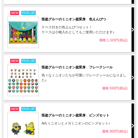
NEW
PICK UP
怪盗グルーのミニオン超変身 色えんぴつ
ケース付きの色えんぴつセット！
ケースは小物入れとしてもご使用いただけます♪
価格:1,320円(税込)
NEW
PICK UP
怪盗グルーのミニオン超変身 フレークシール
色々なミニオンたちが可愛いフレークシールになりまし
た♪
価格:550円(税込)
NEW
PICK UP
怪盗グルーのミニオン超変身 ピンズセット
AVLミニオンとメガミニオンのピンズセット♪
価格:900円(税込)