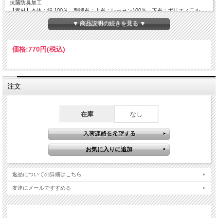
抗菌防臭加工
【素材】本体：綿 100％ 刺繍糸：上糸：レーヨン100％ 下糸：ポリエステル
100％ アップリケ部分：ポリエステル100％
▼ 商品説明の続きを見る ▼
【JANコード】
4992272716566
価格:
770円
(税込)
注文
在庫
なし
返品についての詳細はこちら
友達にメールですすめる