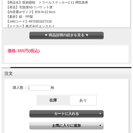
【商品名】呪術廻戦 トラベルステッカー2 11 禪院真希
【発送】宅急便/ゆうパケット便
【内容量orサイズ】約9.9×12.6cm
【素材】紙・PP製
【JANコード】
4970381627218
【メーカー】株式会社エンスカイ
▼ 商品説明の続きを見る ▼
価格:
385円
(税込)
注文
購入数：
枚
在庫
あり