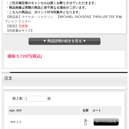
・ご注文確定後のキャンセルは固くお断りさせていただきます。
・商品画像は実際の商品と若干異なる場合がございます。
・こちらの商品は、ポイント付与対象外となります。
【商品名】マイケル・ジャクソン 【MICHAEL JACKSON】THRILLER TEE 半袖
Tシャツ スリラー
【発送】
宅急便
【内容量orサイズ】
Мサイズ：着丈約70cm 身幅約50cm 肩幅約47cm 袖丈約17cm
Ｌサイズ：着丈約73cm 身幅約55cm 肩幅約51cm 袖丈約18cm
▼ 商品説明の続きを見る ▼
XLサイズ：着丈約74cm 身幅約60cm 肩幅約56cm 袖丈約19cm
【素材】
COTTON 100％
【メーカー】
ボブズ
価格:
5,720円
(税込)
【ご注意／！必ずお読み下さい！】
・入荷時期により、プリントデザインや色味に多少の仕様変更がある場合がござい
ます。
・USサイズですので、サイズを必ずご確認のうえご購入をお願い致します。
注文
・海外輸入商品のため交換対応は承れません。製品本体にご納得頂けない不備があ
った場合は、返金対応となりますのでご理解の程宜しくお願いいたします。
ご注文の際は、上記ご理解・ご了承の程宜しくお願い申し上げます。
購入数:
枚
mjtr_003
在庫
カート
あ
Мサイズ
り