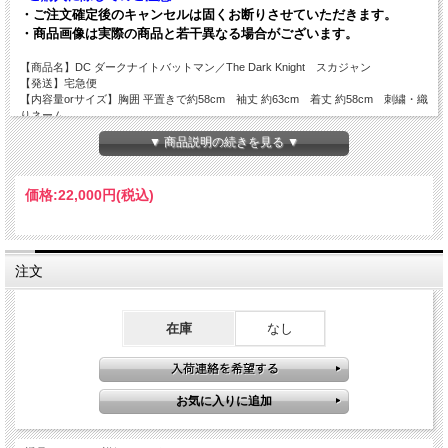
・ご注文確定後のキャンセルは固くお断りさせていただきます。
・商品画像は実際の商品と若干異なる場合がございます。
【商品名】DC ダークナイトバットマン／The Dark Knight スカジャン
【発送】宅急便
【内容量orサイズ】
胸囲 平置きで約58cm
袖丈 約63cm
着丈 約58cm
刺繍・織
りネーム
【素材】
ポリエステル100％
▼ 商品説明の続きを見る ▼
【JANコード】
4992272748383
価格:
22,000円
(税込)
注文
在庫
なし