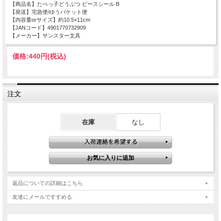
【商品名】たべっ子どうぶつ ピースシール B
【発送】宅急便/ゆうパケット便
【内容量orサイズ】約10.5×11cm
【JANコード】
4901770732909
【メーカー】サンスター文具
価格:
440円
(税込)
注文
在庫
なし
返品についての詳細はこちら
友達にメールですすめる