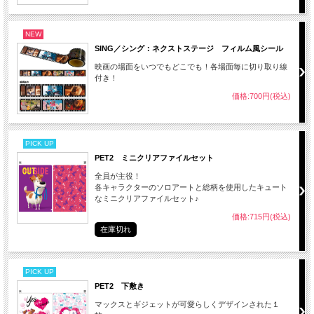
NEW
SING／シング：ネクストステージ フィルム風シール
映画の場面をいつでもどこでも！各場面毎に切り取り線
付き！
価格:700円(税込)
PICK UP
PET2 ミニクリアファイルセット
全員が主役！
各キャラクターのソロアートと総柄を使用したキュート
なミニクリアファイルセット♪
価格:715円(税込)
在庫切れ
PICK UP
PET2 下敷き
マックスとギジェットが可愛らしくデザインされた１