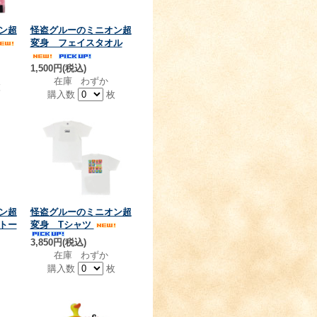
ン超
怪盗グルーのミニオン超
変身 フェイスタオル
1,500円(税込)
在庫 わずか
枚
購入数
枚
ン超
怪盗グルーのミニオン超
トー
変身 Tシャツ
3,850円(税込)
在庫 わずか
購入数
枚
個