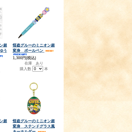
ン超
怪盗グルーのミニオン超
ゆう
変身 ボールペン
1,300円(税込)
在庫 あり
購入数
本
冊
ン超
怪盗グルーのミニオン超
変身 ステンドグラス風
キーホルダー