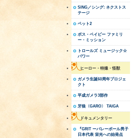
SING／シング: ネクストス
テージ
ペット2
ボス・ベイビー ファミリ
ー・ミッション
トロールズ ミュージック☆
パワー
ヒーロー・特撮・怪獣
ガメラ生誕60周年プロジェ
クト
平成ガメラ3部作
牙狼〈GARO〉 TAIGA
ドキュメンタリー
『GRIT ーバレーボール男子
日本代表 栄光への始発点