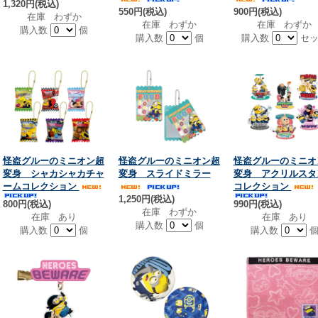
1,320円(税込)
550円(税込)
900円(税込)
在庫 わずか
在庫 わずか
在庫 わずか
購入数
個
購入数
個
購入数
セッ
怪盗グルーのミニオン超
怪盗グルーのミニオン超
怪盗グルーのミニオ
変身 シャカシャカチャ
変身 スライドミラー
変身 アクリルスタ
ームコレクション
コレクション
1,250円(税込)
800円(税込)
990円(税込)
在庫 わずか
在庫 あり
在庫 あり
購入数
個
購入数
個
購入数