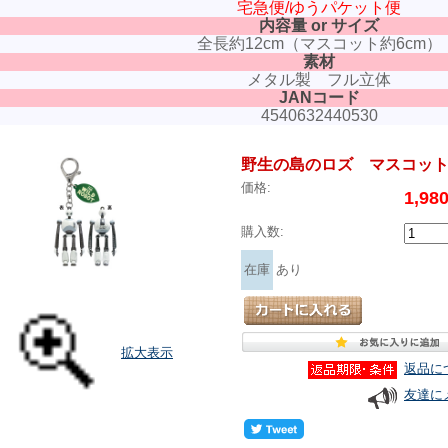
宅急便/ゆうパケット便
内容量 or サイズ
全長約12cm（マスコット約6cm）
素材
メタル製 フル立体
JANコード
4540632440530
野生の島のロズ マスコッ
価格:
1,9
購入数:
在庫
あり
拡大表示
返品に
友達に