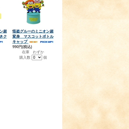
ン超
怪盗グルーのミニオン超
きク
変身 マスコットボトル
キャップ
990円(税込)
在庫 わずか
個
購入数
個