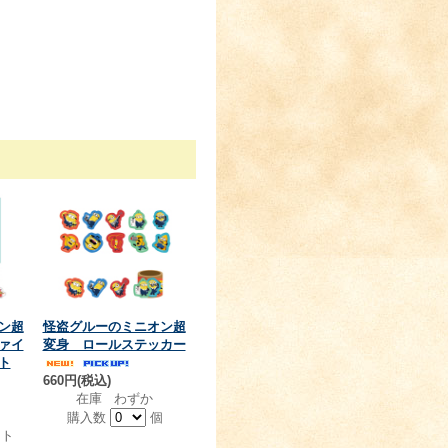
ン超
怪盗グルーのミニオン超
ァイ
変身 ロールステッカー
ト
660円(税込)
在庫 わずか
購入数
個
ト