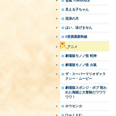
雪風 YUKIKAZE
見える子ちゃん
流浪の月
はい、泳げません
#居酒屋新幹線
アニメ
劇場版モノノ怪 蛇神
劇場版モノノ怪 火鼠
ザ・スーパーマリオギャラ
クシー・ムービー
劇場版スポンジ・ボブ 呪わ
れた海賊と大冒険だワワワ
ワワ！
ホウセンカ
ひゃくえむ。