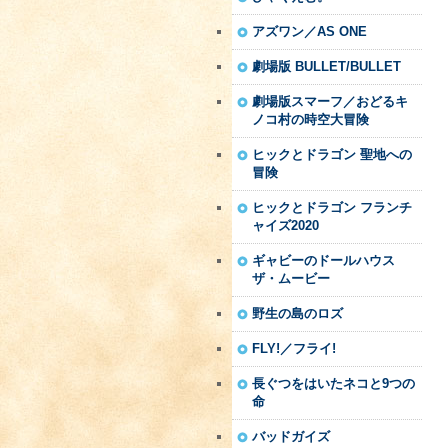
アズワン／AS ONE
劇場版 BULLET/BULLET
劇場版スマーフ／おどるキ
ノコ村の時空大冒険
ヒックとドラゴン 聖地への
冒険
ヒックとドラゴン フランチ
ャイズ2020
ギャビーのドールハウス
ザ・ムービー
野生の島のロズ
FLY!／フライ!
長ぐつをはいたネコと9つの
命
バッドガイズ