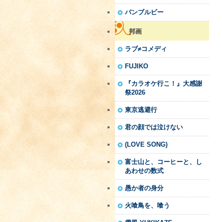
バンブルビー
邦画
ラブ≠コメディ
FUJIKO
『カラオケ行こ！』大感謝
祭2026
東京逃避行
君の顔では泣けない
(LOVE SONG)
富士山と、コーヒーと、し
あわせの数式
愚か者の身分
火喰鳥を、喰う