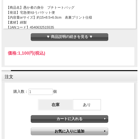
【商品名】愚か者の身分 プチトートバッグ
【発送】宅急便/ゆうパケット便
【内容量orサイズ】約15×8.5×6.0cm 表裏プリント仕様
【素材】綿製
【JANコード】4540632515535
▼ 商品説明の続きを見る ▼
価格:
1,100円
(税込)
注文
購入数：
個
在庫
あり