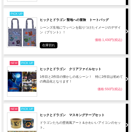
PICK UP
ヒックとドラゴン 聖地への冒険 トートバッグ
シーンズ生地にワッペンを貼りつけたイメージのデザイ
ン（プリント）！
価格:1,430円(税込)
在庫切れ
NEW
PICK UP
ヒックとドラゴン クリアファイルセット
1作目と2作目の懐かしの名シーン！ 特に2作目は初めて
の商品化となります！
価格:550円(税込)
NEW
PICK UP
ヒックとドラゴン マスキングテープセット
ドラゴンたちの壁画風アート＆かわいいアイコンのセッ
ト。