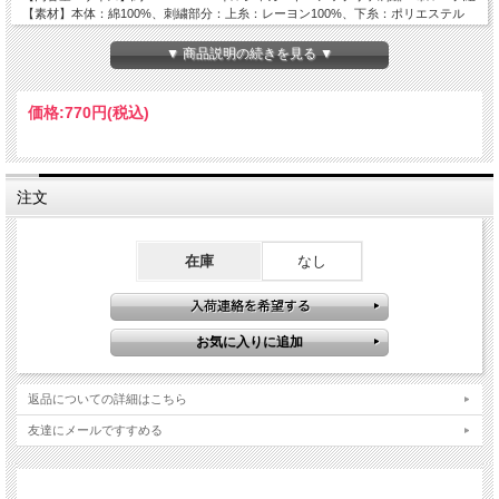
【素材】本体：綿100%、刺繍部分：上糸：レーヨン100%、下糸：ポリエステル
100％ アツプリケ部分：ポリエステル100％
【JANコード】
4992272716511
▼ 商品説明の続きを見る ▼
価格:
770円
(税込)
注文
在庫
なし
返品についての詳細はこちら
友達にメールですすめる