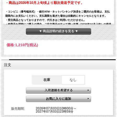
・商品は2026年10月上旬頃より順次発送予定です。
・コンビニ（番号端末式）・銀行ATM・ネットバンキング決済をご選択のお客様は、支払
期限内にお支払いください。支払期限を過ぎた場合は自動的にキャンセルとなります。
・受注商品となっておりますので、代引きはご利用いただけません。
・他商品を同時にご購入の場合、ご注文商品がすべて揃い次第（2026年10月上旬）の発送
となります。お早めのお届けをご希望の場合は、受注・予約商品とは別々にご注文くださ
▼ 商品説明の続きを見る ▼
い。
・以前ご利用いただいた際に商品をお受け取りいただけなかったお客様は、ご購入をお断
りする場合がございます。
価格:
1,210円
(税込)
・受注販売商品のため、ご注文確定後のキャンセル・返品・ご注文内容の変更・お支払い
方法の変更はお受けできません。
・お客様都合による受取拒否・長期不在等の場合も返金はいたしかねますので、あらかじ
めご了承ください。
・ご注文完了メールの送信には、システムの都合上15～30分程度お時間をいただく場合が
注文
ございます。重複注文にはご注意ください。
【商品名】【受注商品】ラブ≠コメディ 銀テストラップ【10月上旬～順次発送予定】
【発送】宅急便/ゆうパケット便
【内容量orサイズ】ストラップ：全長約24cm、銀テ入り チャーム：2個、約6×2cm
在庫
なし
【素材】ストラップ：PVCビニール製、チャーム：プラスチック＋アクリル製
【JANコード】4540632542548
2026年07月03日10時00分～
販売期間:
2027年07月03日23時59分