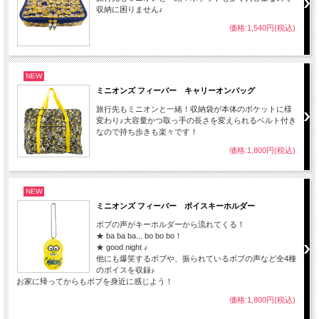
収納に困りません♪
価格:1,540円(税込)
NEW
ミニオンズ フィーバー キャリーオンバッグ
旅行先もミニオンと一緒！収納袋が本体のポケットに様
変わり♪大容量かつ取っ手の長さを変えられるベルト付き
なので持ち歩きも楽々です！
価格:1,800円(税込)
NEW
ミニオンズ フィーバー ボイスキーホルダー
ボブの声がキーホルダーから流れてくる！
★ ba ba ba... bo bo bo！
★ good night ♪
他にも爆笑するボブや、振られているボブの声など全4種
のボイスを収録♪
お家に帰ってからもボブを身近に感じよう！
価格:1,800円(税込)