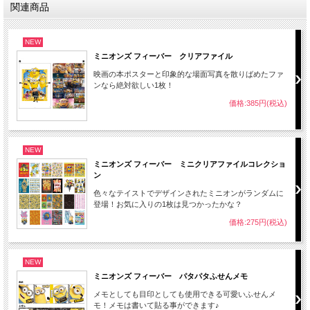
関連商品
NEW
ミニオンズ フィーバー クリアファイル
映画の本ポスターと印象的な場面写真を散りばめたファ
ンなら絶対欲しい1枚！
価格:385円(税込)
NEW
ミニオンズ フィーバー ミニクリアファイルコレクショ
ン
色々なテイストでデザインされたミニオンがランダムに
登場！お気に入りの1枚は見つかったかな？
価格:275円(税込)
NEW
ミニオンズ フィーバー パタパタふせんメモ
メモとしても目印としても使用できる可愛いふせんメ
モ！メモは書いて貼る事ができます♪