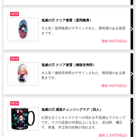
NEW
鬼滅の刃 クリア箸置（冨岡義勇）
大人気！冨岡義勇がデザインされた、透明感のある箸置
きです。
価格:660円(税込)
NEW
鬼滅の刃 クリア箸置（煉獄杏寿郎）
大人気！煉獄杏寿郎がデザインされた、透明感のある箸
置きです。
価格:660円(税込)
NEW
鬼滅の刃 感温チェンジングマグ（四人）
お湯を注ぐとキャラクターが現れる不思議なマグカップ
です。マグの温度が45度以上になると、炭治郎、禰豆
子、善逸、伊之助の絵柄が現れます。
価格:2,200円(税込)