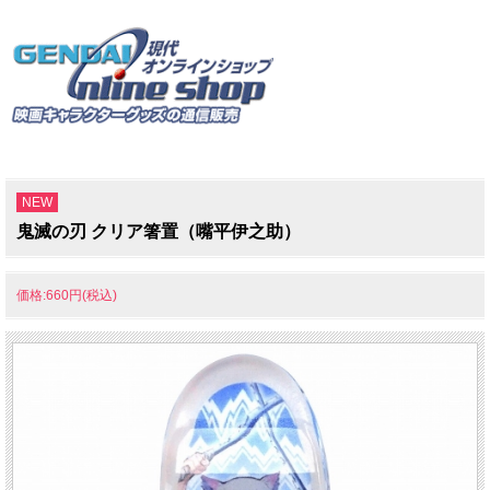
NEW
鬼滅の刃 クリア箸置（嘴平伊之助）
価格:660円(税込)