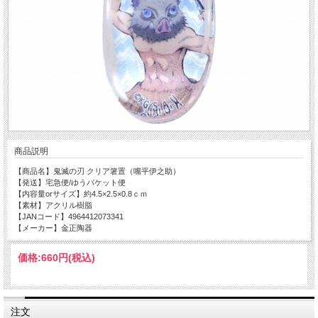
商品説明
【商品名】鬼滅の刃 クリア箸置（嘴平伊之助）
【発送】宅急便/ゆうパケット便
【内容量orサイズ】約4.5×2.5×0.8ｃｍ
【素材】アクリル樹脂
【JANコード】4964412073341
【メーカー】金正陶器
価格:
660円
(税込)
注文