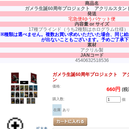
商品名
ガメラ生誕60周年プロジェクト アクリルスタン
発送
宅急便/ゆうパケット便
内容量 or サイズ
17種ブラインド（うち2種類はホログラム仕様） 約
※種類は選べません。複数お買い求めいただいた場合、同じ絵
が出ないこともございます。予めご了承下
素材
アクリル製
JANコード
4540632518536
ガメラ生誕60周年プロジェクト ア
ン
価格:
660円
(税
購入数:
個
在庫
あり
拡大表