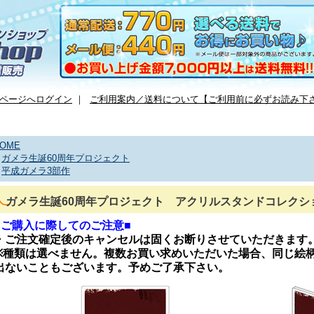
ページへログイン
｜
ご利用案内／送料について【ご利用前に必ずお読み下
OME
>
ガメラ生誕60周年プロジェクト
>
平成ガメラ3部作
ガメラ生誕60周年プロジェクト アクリルスタンドコレクシ
■ご購入に際してのご注意■
・ご注文確定後のキャンセルは固くお断りさせていただきます
※種類は選べません。複数お買い求めいただいた場合、同じ絵
出ないこともございます。予めご了承下さい。