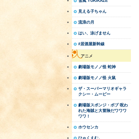
雪風 YUKIKAZE
見える子ちゃん
流浪の月
はい、泳げません
#居酒屋新幹線
アニメ
劇場版モノノ怪 蛇神
劇場版モノノ怪 火鼠
ザ・スーパーマリオギャラ
クシー・ムービー
劇場版スポンジ・ボブ 呪わ
れた海賊と大冒険だワワワ
ワワ！
ホウセンカ
ひゃくえむ。