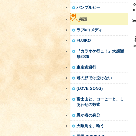
バンブルビー
邦画
ラブ≠コメディ
FUJIKO
『カラオケ行こ！』大感謝
祭2026
東京逃避行
君の顔では泣けない
(LOVE SONG)
富士山と、コーヒーと、し
あわせの数式
愚か者の身分
火喰鳥を、喰う