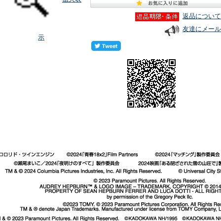
返品について
友達にメール
示