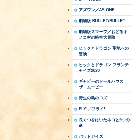
アズワン／AS ONE
劇場版 BULLET/BULLET
劇場版スマーフ／おどるキ
ノコ村の時空大冒険
ヒックとドラゴン 聖地への
冒険
ヒックとドラゴン フランチ
ャイズ2020
ギャビーのドールハウス
ザ・ムービー
野生の島のロズ
FLY!／フライ!
長ぐつをはいたネコと9つの
命
バッドガイズ