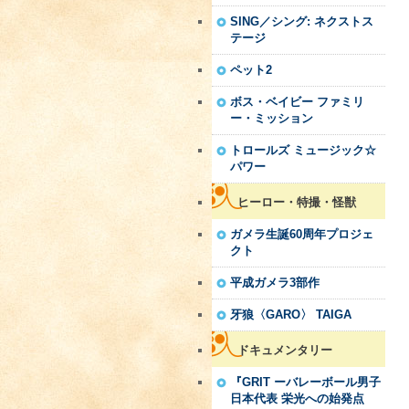
SING／シング: ネクストス
テージ
ペット2
ボス・ベイビー ファミリ
ー・ミッション
トロールズ ミュージック☆
パワー
ヒーロー・特撮・怪獣
ガメラ生誕60周年プロジェ
クト
平成ガメラ3部作
牙狼〈GARO〉 TAIGA
ドキュメンタリー
『GRIT ーバレーボール男子
日本代表 栄光への始発点