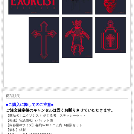
商品説明
■ご購入に際してのご注意■
ご注文確定後のキャンセルは固くお断りさせていただきます。
【商品名】エクソシスト 信じる者 ステッカーセット
【発送】宅急便/ゆうパケット便
【内容量orサイズ】各約6×10ｃｍ以内 6種類セット
【素材】紙製