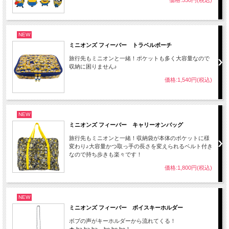
NEW
ミニオンズ フィーバー トラベルポーチ
旅行先もミニオンと一緒！ポケットも多く大容量なので
収納に困りません♪
価格:1,540円(税込)
NEW
ミニオンズ フィーバー キャリーオンバッグ
旅行先もミニオンと一緒！収納袋が本体のポケットに様
変わり♪大容量かつ取っ手の長さを変えられるベルト付き
なので持ち歩きも楽々です！
価格:1,800円(税込)
NEW
ミニオンズ フィーバー ボイスキーホルダー
ボブの声がキーホルダーから流れてくる！
★ ba ba ba... bo bo bo！