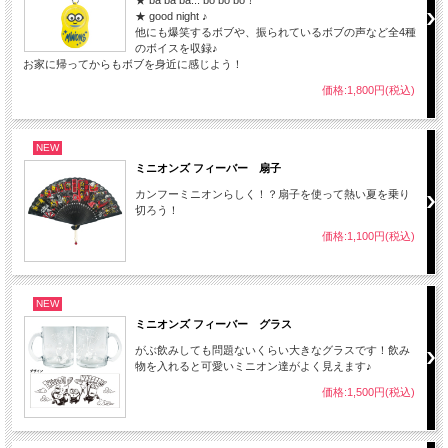
★ good night ♪
他にも爆笑するボブや、振られているボブの声など全4種
のボイスを収録♪
お家に帰ってからもボブを身近に感じよう！
価格:1,800円(税込)
NEW
ミニオンズ フィーバー 扇子
カンフーミニオンらしく！？扇子を使って熱い夏を乗り
切ろう！
価格:1,100円(税込)
NEW
ミニオンズ フィーバー グラス
がぶ飲みしても問題ないくらい大きなグラスです！飲み
物を入れると可愛いミニオン達がよく見えます♪
価格:1,500円(税込)