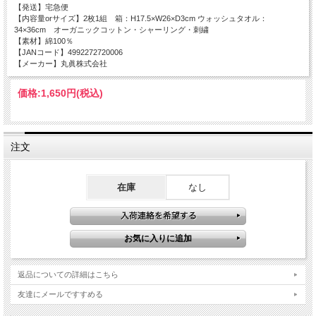
【発送】宅急便
【内容量orサイズ】2枚1組 箱：H17.5×W26×D3cm ウォッシュタオル：
34×36cm オーガニックコットン・シャーリング・刺繍
【素材】
綿100％
【JANコード】4992272720006
【メーカー】丸眞株式会社
価格:
1,650円
(税込)
注文
在庫
なし
返品についての詳細はこちら
友達にメールですすめる