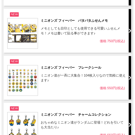
NEW
ミニオンズ フィーバー パタパタふせんメモ
メモとしても目印としても使用できる可愛いふせんメ
モ！メモは書いて貼る事ができます♪
価格:750円(税込)
NEW
ミニオンズ フィーバー フレークシール
ミニオン達が一斉に大集合！104枚入りなので気軽に使え
ます♪
価格:550円(税込)
NEW
ミニオンズ フィーバー チャームコレクション
おちゃめなミニオン達がランダムに登場！どれを引いて
も大当たり♪
価格:550円(税込)