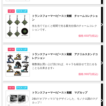
NEW
PICK UP
トランスフォーマー/ビースト覚醒 チャームコレクショ
ン
光を当てておくと暗闇で光る蓄光仕様のチャームコレク
ションです。
価格:650円(税込)
NEW
PICK UP
トランスフォーマー/ビースト覚醒 アクリルスタンドコ
レクション
複数個お買い上げ頂ければ、キャラを組合せて立たせる
ことも出来きます♪
価格:990円(税込)
NEW
PICK UP
トランスフォーマー/ビースト覚醒 マグカップ
2体の“オプティマス”をデザインした、モノクロ調のマグ
カップ！