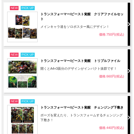
NEW
PICK UP
トランスフォーマー/ビースト覚醒 クリアファイルセッ
ト
メインキャラ達をソロポスター風にデザイン！
価格:750円(税込)
NEW
PICK UP
トランスフォーマー/ビースト覚醒 トリプルファイル
開くとA4×3面分のデザインがインパクト抜群です！
価格:660円(税込)
NEW
PICK UP
トランスフォーマー/ビースト覚醒 チェンジング下敷き
ポーズを変えたり、トランスフォームするチェンジング
下敷き！
価格:440円(税込)