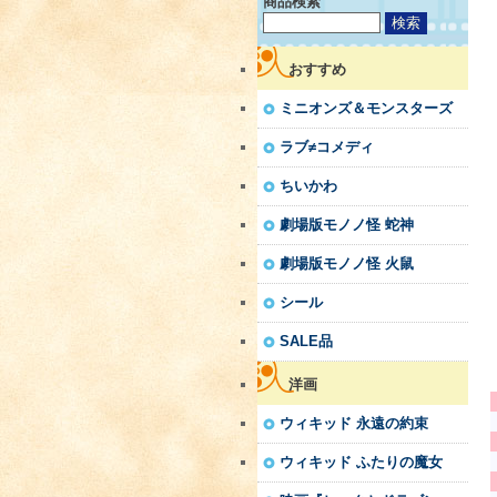
商品検索
おすすめ
ミニオンズ＆モンスターズ
ラブ≠コメディ
ちいかわ
劇場版モノノ怪 蛇神
劇場版モノノ怪 火鼠
シール
SALE品
洋画
ウィキッド 永遠の約束
ウィキッド ふたりの魔女