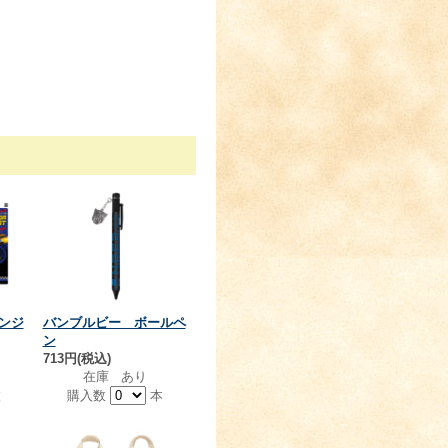
ンジ
バンブルビー ボールペ
ン
713円(税込)
在庫 あり
枚
購入数
本