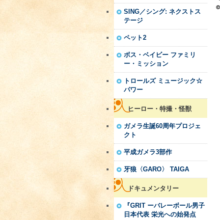
SING／シング: ネクストス
テージ
ペット2
ボス・ベイビー ファミリ
ー・ミッション
トロールズ ミュージック☆
パワー
ヒーロー・特撮・怪獣
ガメラ生誕60周年プロジェ
クト
平成ガメラ3部作
牙狼〈GARO〉 TAIGA
ドキュメンタリー
『GRIT ーバレーボール男子
日本代表 栄光への始発点