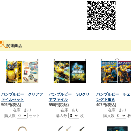
関連商品
バンブルビー クリアフ
バンブルビー ３Dクリ
バンブルビー チェ
ァイルセット
アファイル
ング下敷き
509円(税込)
550円(税込)
407円(税込)
在庫 あり
在庫 あり
在庫 あり
購入数
セット
購入数
枚
購入数