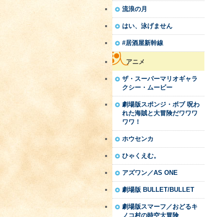
流浪の月
はい、泳げません
#居酒屋新幹線
アニメ
ザ・スーパーマリオギャラ
クシー・ムービー
劇場版スポンジ・ボブ 呪わ
れた海賊と大冒険だワワワ
ワワ！
ホウセンカ
ひゃくえむ。
アズワン／AS ONE
劇場版 BULLET/BULLET
劇場版スマーフ／おどるキ
ノコ村の時空大冒険