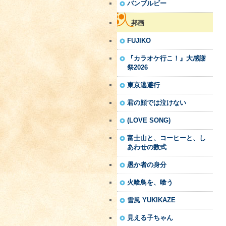
バンブルビー
邦画
FUJIKO
『カラオケ行こ！』大感謝
祭2026
東京逃避行
君の顔では泣けない
(LOVE SONG)
富士山と、コーヒーと、し
あわせの数式
愚か者の身分
火喰鳥を、喰う
雪風 YUKIKAZE
見える子ちゃん