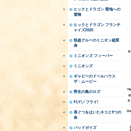
ヒックとドラゴン 聖地への
冒険
ヒックとドラゴン フランチ
ャイズ2020
怪盗グルーのミニオン超変
身
ミニオンズ フィーバー
ミニオンズ
ギャビーのドールハウス
ザ・ムービー
野生の島のロズ
FLY!／フライ!
長ぐつをはいたネコと9つの
命
バッドガイズ