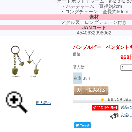
・オートボットチャーム 約2.3×2.5c
・ハチチャーム 直径約2cm
・ロングチェーン 全長約60cm
素材
メタル製 ロングチェーン付き
JANコード
4540632998062
バンブルビー ペンダント
価格:
96
購入数:
在庫
あり
拡大表示
返品に
友達に